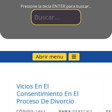
Presione la tecla ENTER para buscar…
Abrir menu
Vicios En El
Consentimiento En El
Proceso De Divorcio
CÓDIGO:
1463
RAMA:
DERECHO
DE