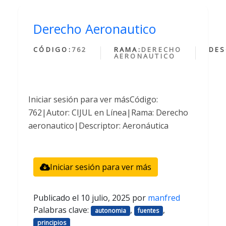
Derecho Aeronautico
CÓDIGO:
762
RAMA:
DERECHO
DES
AERONAUTICO
Iniciar sesión para ver másCódigo:
762|Autor: CIJUL en Línea|Rama: Derecho
aeronautico|Descriptor: Aeronáutica
Iniciar sesión para ver más
Publicado el
10 julio, 2025
por
manfred
Palabras clave:
,
,
autonomia
fuentes
principios