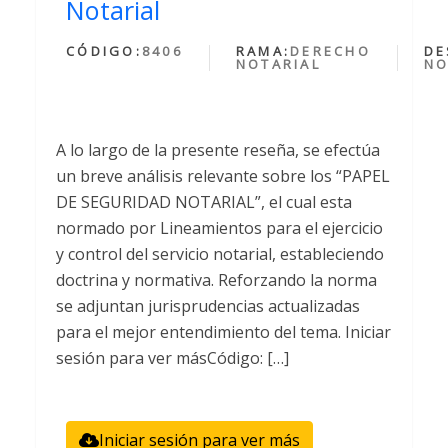
Notarial
CÓDIGO:
8406
RAMA:
DERECHO
DE
NOTARIAL
NO
A lo largo de la presente reseña, se efectúa
un breve análisis relevante sobre los “PAPEL
DE SEGURIDAD NOTARIAL”, el cual esta
normado por Lineamientos para el ejercicio
y control del servicio notarial, estableciendo
doctrina y normativa. Reforzando la norma
se adjuntan jurisprudencias actualizadas
para el mejor entendimiento del tema. Iniciar
sesión para ver másCódigo: […]
Iniciar sesión para ver más