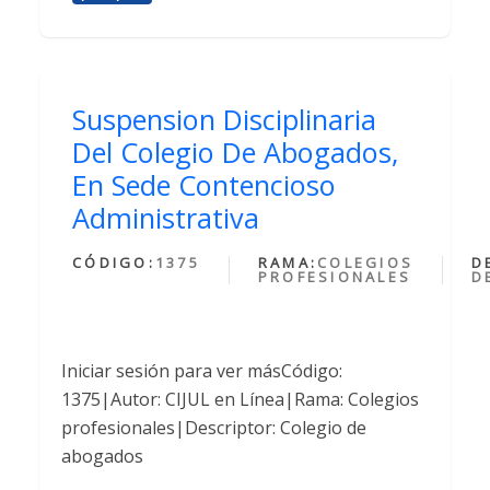
Suspension Disciplinaria
Del Colegio De Abogados,
En Sede Contencioso
Administrativa
CÓDIGO:
1375
RAMA:
COLEGIOS
D
PROFESIONALES
D
Iniciar sesión para ver másCódigo:
1375|Autor: CIJUL en Línea|Rama: Colegios
profesionales|Descriptor: Colegio de
abogados