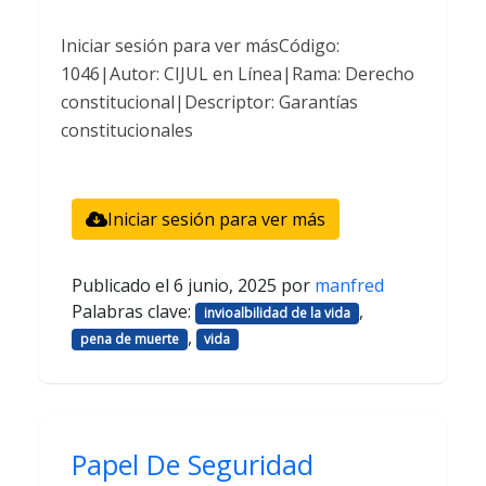
Iniciar sesión para ver másCódigo:
1046|Autor: CIJUL en Línea|Rama: Derecho
constitucional|Descriptor: Garantías
constitucionales
Iniciar sesión para ver más
Publicado el
6 junio, 2025
por
manfred
Palabras clave:
,
invioalbilidad de la vida
,
pena de muerte
vida
Papel De Seguridad