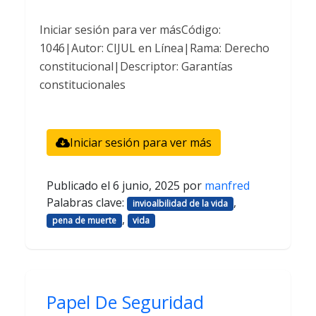
Iniciar sesión para ver másCódigo:
1046|Autor: CIJUL en Línea|Rama: Derecho
constitucional|Descriptor: Garantías
constitucionales
Iniciar sesión para ver más
Publicado el
6 junio, 2025
por
manfred
Palabras clave:
,
invioalbilidad de la vida
,
pena de muerte
vida
Papel De Seguridad