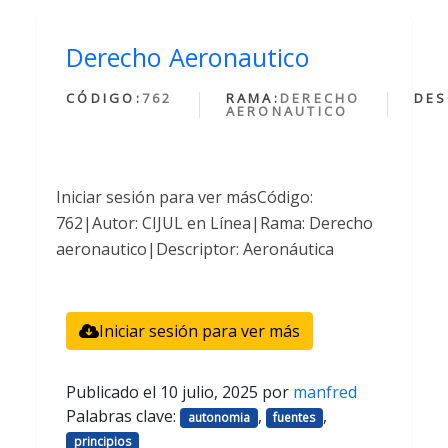
Derecho Aeronautico
CÓDIGO:
762
RAMA:
DERECHO
DES
AERONAUTICO
Iniciar sesión para ver másCódigo:
762|Autor: CIJUL en Línea|Rama: Derecho
aeronautico|Descriptor: Aeronáutica
Iniciar sesión para ver más
Publicado el
10 julio, 2025
por
manfred
Palabras clave:
,
,
autonomia
fuentes
principios