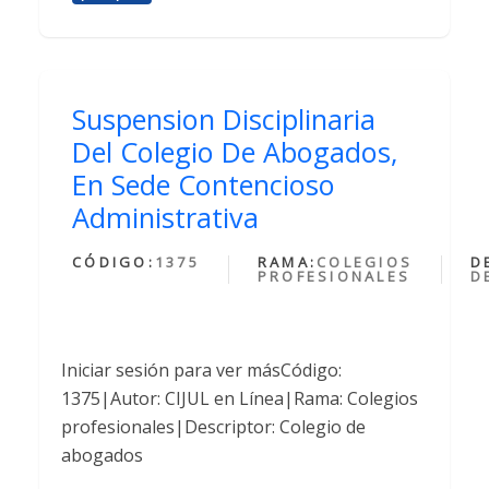
Suspension Disciplinaria
Del Colegio De Abogados,
En Sede Contencioso
Administrativa
CÓDIGO:
1375
RAMA:
COLEGIOS
D
PROFESIONALES
D
Iniciar sesión para ver másCódigo:
1375|Autor: CIJUL en Línea|Rama: Colegios
profesionales|Descriptor: Colegio de
abogados