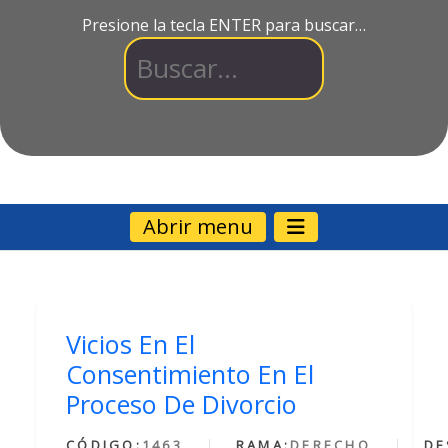
Presione la tecla ENTER para buscar…
Abrir menu
Vicios En El
Consentimiento En El
Proceso De Divorcio
CÓDIGO:
1463
RAMA:
DERECHO
DE