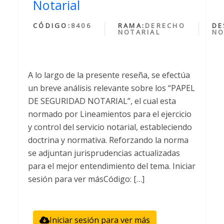
Notarial
CÓDIGO:
8406
RAMA:
DERECHO
DE
NOTARIAL
NO
A lo largo de la presente reseña, se efectúa
un breve análisis relevante sobre los “PAPEL
DE SEGURIDAD NOTARIAL”, el cual esta
normado por Lineamientos para el ejercicio
y control del servicio notarial, estableciendo
doctrina y normativa. Reforzando la norma
se adjuntan jurisprudencias actualizadas
para el mejor entendimiento del tema. Iniciar
sesión para ver másCódigo: […]
Iniciar sesión para ver más