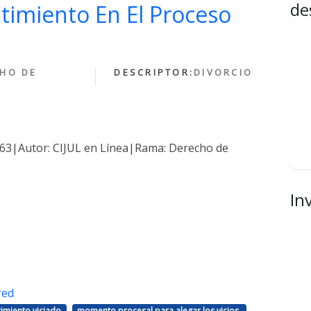
de
ntimiento En El Proceso
HO DE
DESCRIPTOR:
DIVORCIO
1463|Autor: CIJUL en Línea|Rama: Derecho de
In
red
,
,
imiento viciado
momento procesal para alegar los vicios.