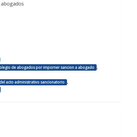
e abogados
d
,
 colegio de abogados por imporner sancion a abogado
,
el acto administrativo sancionatorio