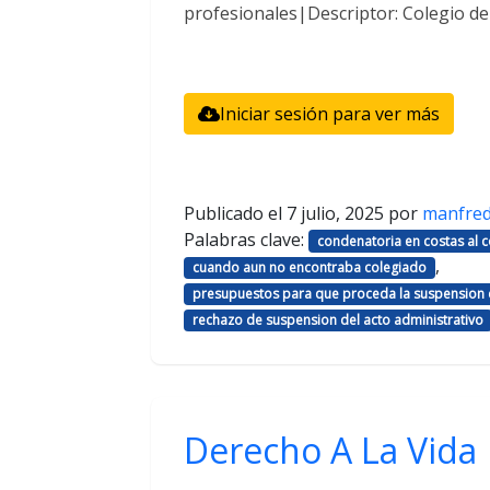
profesionales|Descriptor: Colegio d
Iniciar sesión para ver más
Publicado el
7 julio, 2025
por
manfre
Palabras clave:
condenatoria en costas al
,
cuando aun no encontraba colegiado
presupuestos para que proceda la suspension d
rechazo de suspension del acto administrativo
Derecho A La Vida