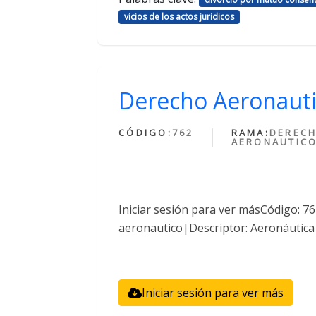
vicios de los actos juridicos
Derecho Aeronaut
CÓDIGO:
762
RAMA:
DEREC
AERONAUTIC
Iniciar sesión para ver másCódigo: 
aeronautico|Descriptor: Aeronáutica
Iniciar sesión para ver más