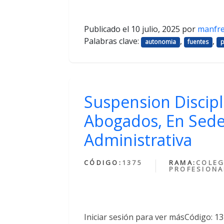
Publicado el
10 julio, 2025
por
manfr
Palabras clave:
,
,
autonomia
fuentes
p
Suspension Discipl
Abogados, En Sede
Administrativa
CÓDIGO:
1375
RAMA:
COLEG
PROFESIONA
Iniciar sesión para ver másCódigo: 1