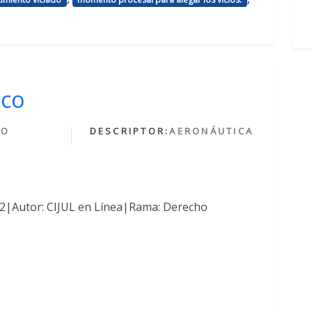
ico
HO
DESCRIPTOR:
AERONÁUTICA
O
762|Autor: CIJUL en Línea|Rama: Derecho