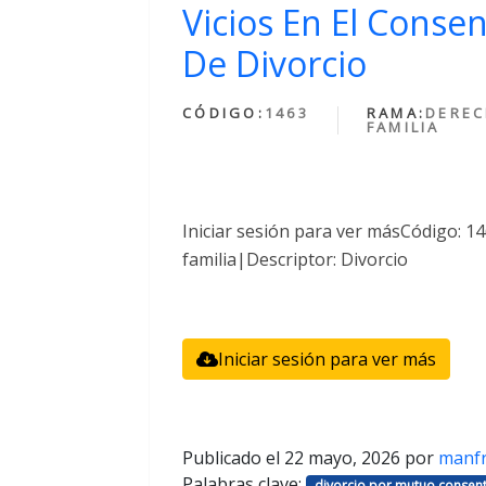
Vicios En El Conse
De Divorcio
CÓDIGO:
1463
RAMA:
DEREC
FAMILIA
Iniciar sesión para ver másCódigo: 
familia|Descriptor: Divorcio
Iniciar sesión para ver más
Publicado el
22 mayo, 2026
por
manf
Palabras clave:
divorcio por mutuo consent