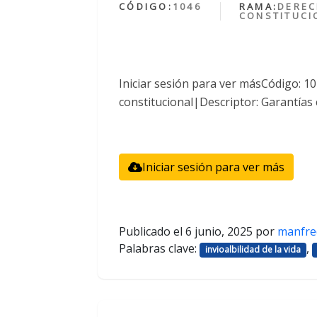
CÓDIGO:
1046
RAMA:
DERE
CONSTITUCI
Iniciar sesión para ver másCódigo: 
constitucional|Descriptor: Garantías 
Iniciar sesión para ver más
Publicado el
6 junio, 2025
por
manfre
Palabras clave:
,
invioalbilidad de la vida