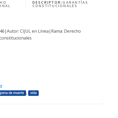
CHO
DESCRIPTOR:
GARANTÍAS
ONAL
CONSTITUCIONALES
1046|Autor: CIJUL en Línea|Rama: Derecho
constitucionales
d
,
pena de muerte
vida