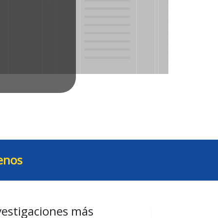
enos
vestigaciones más