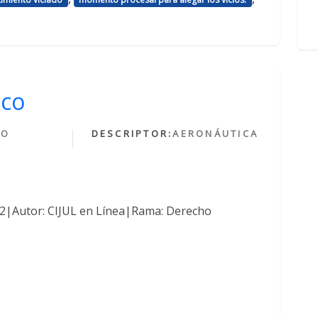
ico
HO
DESCRIPTOR:
AERONÁUTICA
O
762|Autor: CIJUL en Línea|Rama: Derecho