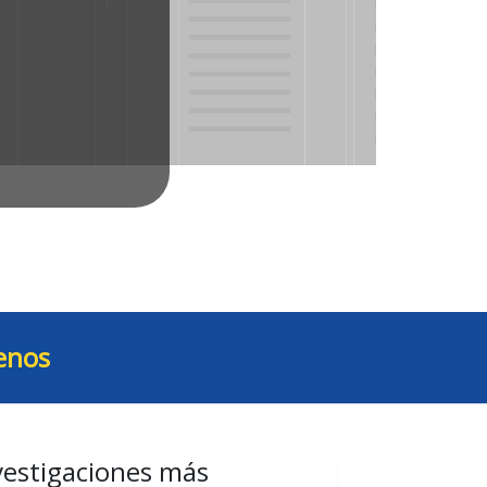
enos
vestigaciones más