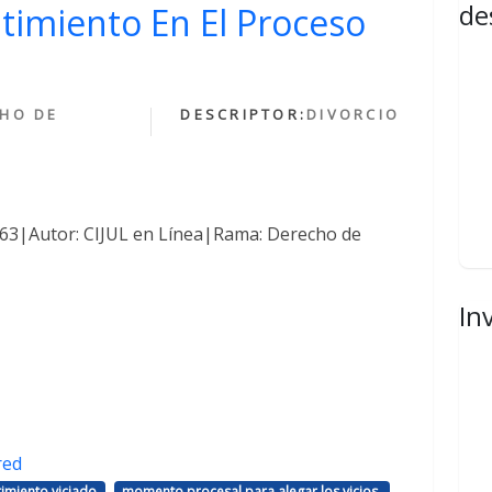
de
ntimiento En El Proceso
HO DE
DESCRIPTOR:
DIVORCIO
1463|Autor: CIJUL en Línea|Rama: Derecho de
In
red
,
,
imiento viciado
momento procesal para alegar los vicios.