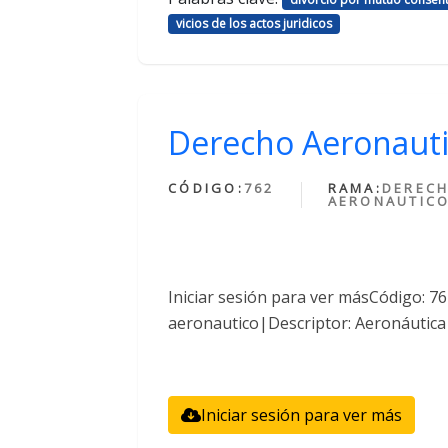
vicios de los actos juridicos
Derecho Aeronaut
CÓDIGO:
762
RAMA:
DEREC
AERONAUTIC
Iniciar sesión para ver másCódigo: 
aeronautico|Descriptor: Aeronáutica
Iniciar sesión para ver más