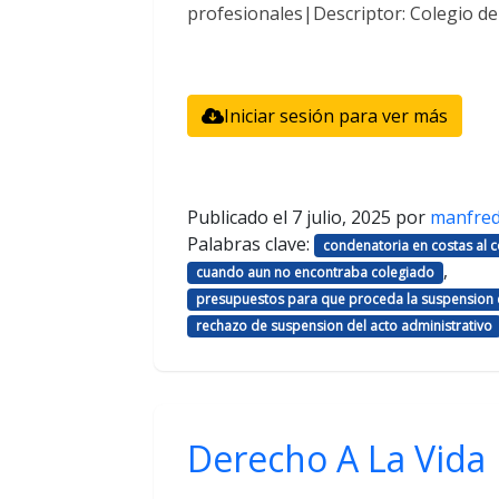
profesionales|Descriptor: Colegio d
Iniciar sesión para ver más
Publicado el
7 julio, 2025
por
manfre
Palabras clave:
condenatoria en costas al
,
cuando aun no encontraba colegiado
presupuestos para que proceda la suspension d
rechazo de suspension del acto administrativo
Derecho A La Vida