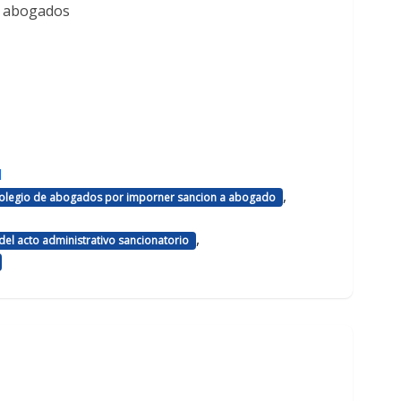
e abogados
d
,
 colegio de abogados por imporner sancion a abogado
,
el acto administrativo sancionatorio