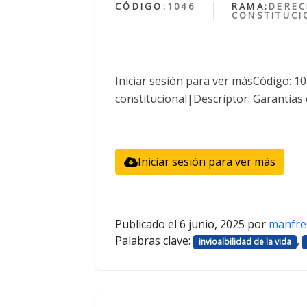
CÓDIGO:
1046
RAMA:
DERE
CONSTITUCI
Iniciar sesión para ver másCódigo: 
constitucional|Descriptor: Garantías 
Iniciar sesión para ver más
Publicado el
6 junio, 2025
por
manfre
Palabras clave:
,
invioalbilidad de la vida