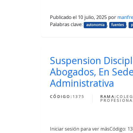
Publicado el
10 julio, 2025
por
manfr
Palabras clave:
,
,
autonomia
fuentes
p
Suspension Discipl
Abogados, En Sede
Administrativa
CÓDIGO:
1375
RAMA:
COLEG
PROFESIONA
Iniciar sesión para ver másCódigo: 1