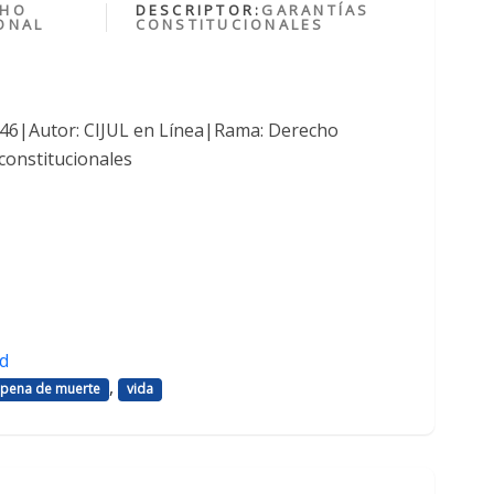
CHO
DESCRIPTOR:
GARANTÍAS
ONAL
CONSTITUCIONALES
1046|Autor: CIJUL en Línea|Rama: Derecho
constitucionales
d
,
pena de muerte
vida