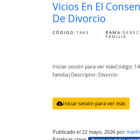
Vicios En El Conse
De Divorcio
CÓDIGO:
1463
RAMA:
DEREC
FAMILIA
Iniciar sesión para ver másCódigo: 
familia|Descriptor: Divorcio
Iniciar sesión para ver más
Publicado el
22 mayo, 2026
por
manf
Palabras clave:
divorcio por mutuo consent