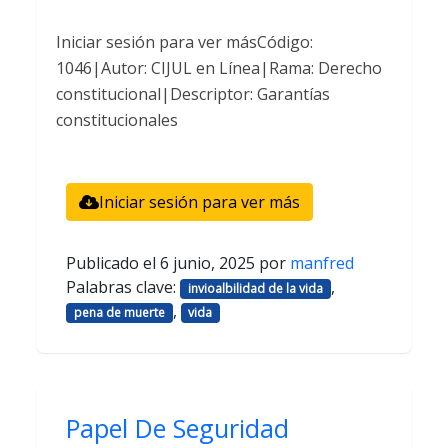
Iniciar sesión para ver másCódigo:
1046|Autor: CIJUL en Línea|Rama: Derecho
constitucional|Descriptor: Garantías
constitucionales
Iniciar sesión para ver más
Publicado el
6 junio, 2025
por
manfred
Palabras clave:
,
invioalbilidad de la vida
,
pena de muerte
vida
Papel De Seguridad