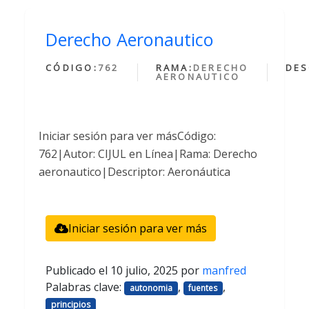
Derecho Aeronautico
CÓDIGO:
762
RAMA:
DERECHO
DES
AERONAUTICO
Iniciar sesión para ver másCódigo:
762|Autor: CIJUL en Línea|Rama: Derecho
aeronautico|Descriptor: Aeronáutica
Iniciar sesión para ver más
Publicado el
10 julio, 2025
por
manfred
Palabras clave:
,
,
autonomia
fuentes
principios