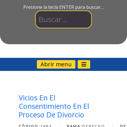
Presione la tecla ENTER para buscar…
Abrir menu
Vicios En El
Consentimiento En El
Proceso De Divorcio
CÓDIGO:
1463
RAMA:
DERECHO
DE