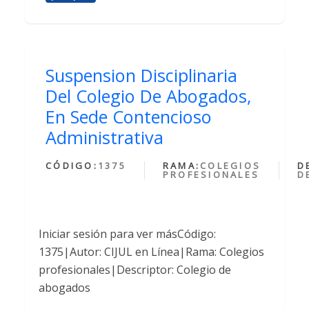
Suspension Disciplinaria
Del Colegio De Abogados,
En Sede Contencioso
Administrativa
CÓDIGO:
1375
RAMA:
COLEGIOS
D
PROFESIONALES
D
Iniciar sesión para ver másCódigo:
1375|Autor: CIJUL en Línea|Rama: Colegios
profesionales|Descriptor: Colegio de
abogados