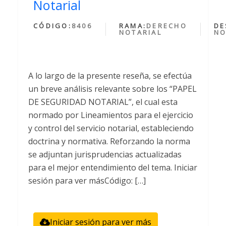
Notarial
CÓDIGO:
8406
RAMA:
DERECHO
DE
NOTARIAL
NO
A lo largo de la presente reseña, se efectúa
un breve análisis relevante sobre los “PAPEL
DE SEGURIDAD NOTARIAL”, el cual esta
normado por Lineamientos para el ejercicio
y control del servicio notarial, estableciendo
doctrina y normativa. Reforzando la norma
se adjuntan jurisprudencias actualizadas
para el mejor entendimiento del tema. Iniciar
sesión para ver másCódigo: […]
Iniciar sesión para ver más