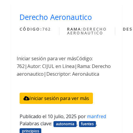
Derecho Aeronautico
CÓDIGO:
762
RAMA:
DERECHO
DES
AERONAUTICO
Iniciar sesión para ver másCódigo:
762|Autor: CIJUL en Línea|Rama: Derecho
aeronautico|Descriptor: Aeronáutica
Iniciar sesión para ver más
Publicado el
10 julio, 2025
por
manfred
Palabras clave:
,
,
autonomia
fuentes
principios