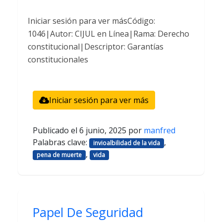
Iniciar sesión para ver másCódigo:
1046|Autor: CIJUL en Línea|Rama: Derecho
constitucional|Descriptor: Garantías
constitucionales
Iniciar sesión para ver más
Publicado el
6 junio, 2025
por
manfred
Palabras clave:
,
invioalbilidad de la vida
,
pena de muerte
vida
Papel De Seguridad