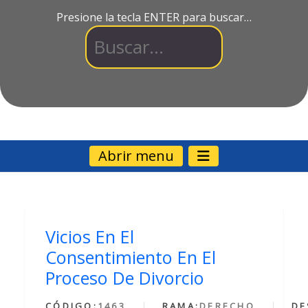
Presione la tecla ENTER para buscar…
Abrir menu
Vicios En El
Consentimiento En El
Proceso De Divorcio
CÓDIGO:
1463
RAMA:
DERECHO
DE