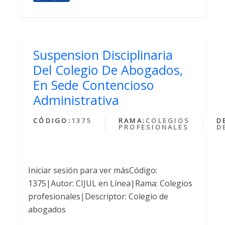
Suspension Disciplinaria
Del Colegio De Abogados,
En Sede Contencioso
Administrativa
CÓDIGO:
1375
RAMA:
COLEGIOS
D
PROFESIONALES
D
Iniciar sesión para ver másCódigo:
1375|Autor: CIJUL en Línea|Rama: Colegios
profesionales|Descriptor: Colegio de
abogados