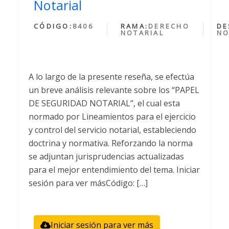
Notarial
CÓDIGO:
8406
RAMA:
DERECHO
DE
NOTARIAL
NO
A lo largo de la presente reseña, se efectúa
un breve análisis relevante sobre los “PAPEL
DE SEGURIDAD NOTARIAL”, el cual esta
normado por Lineamientos para el ejercicio
y control del servicio notarial, estableciendo
doctrina y normativa. Reforzando la norma
se adjuntan jurisprudencias actualizadas
para el mejor entendimiento del tema. Iniciar
sesión para ver másCódigo: […]
Iniciar sesión para ver más