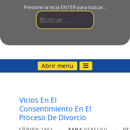
Presione la tecla ENTER para buscar…
Abrir menu
Vicios En El
Consentimiento En El
Proceso De Divorcio
CÓDIGO:
1463
RAMA:
DERECHO
DE