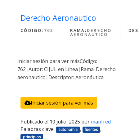
Derecho Aeronautico
CÓDIGO:
762
RAMA:
DERECHO
DES
AERONAUTICO
Iniciar sesión para ver másCódigo:
762|Autor: CIJUL en Línea|Rama: Derecho
aeronautico|Descriptor: Aeronáutica
Iniciar sesión para ver más
Publicado el
10 julio, 2025
por
manfred
Palabras clave:
,
,
autonomia
fuentes
principios