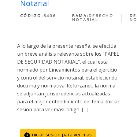
Notarial
CÓDIGO:
8406
RAMA:
DERECHO
DE
NOTARIAL
NO
A lo largo de la presente reseña, se efectúa
un breve análisis relevante sobre los “PAPEL
DE SEGURIDAD NOTARIAL”, el cual esta
normado por Lineamientos para el ejercicio
y control del servicio notarial, estableciendo
doctrina y normativa. Reforzando la norma
se adjuntan jurisprudencias actualizadas
para el mejor entendimiento del tema. Iniciar
sesión para ver másCódigo: […]
Iniciar sesión para ver más