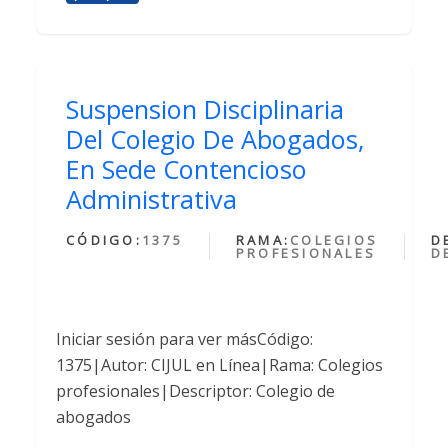
Suspension Disciplinaria
Del Colegio De Abogados,
En Sede Contencioso
Administrativa
CÓDIGO:
1375
RAMA:
COLEGIOS
D
PROFESIONALES
D
Iniciar sesión para ver másCódigo:
1375|Autor: CIJUL en Línea|Rama: Colegios
profesionales|Descriptor: Colegio de
abogados