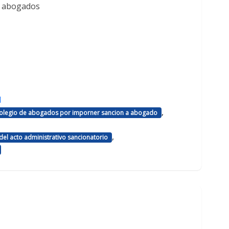
e abogados
d
,
 colegio de abogados por imporner sancion a abogado
,
el acto administrativo sancionatorio