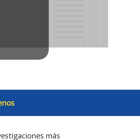
enos
vestigaciones más