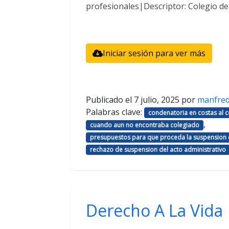
profesionales|Descriptor: Colegio d
Iniciar sesión para ver más
Publicado el
7 julio, 2025
por
manfre
Palabras clave:
condenatoria en costas al
,
cuando aun no encontraba colegiado
presupuestos para que proceda la suspension d
rechazo de suspension del acto administrativo
Derecho A La Vida