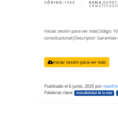
CÓDIGO:
1046
RAMA:
DERE
CONSTITUCI
Iniciar sesión para ver másCódigo: 
constitucional|Descriptor: Garantías 
Iniciar sesión para ver más
Publicado el
6 junio, 2025
por
manfre
Palabras clave:
,
invioalbilidad de la vida