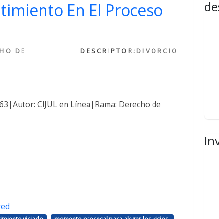
de
ntimiento En El Proceso
HO DE
DESCRIPTOR:
DIVORCIO
1463|Autor: CIJUL en Línea|Rama: Derecho de
In
red
,
,
imiento viciado
momento procesal para alegar los vicios.