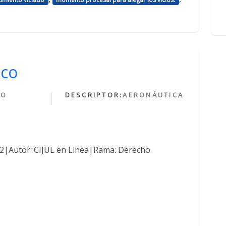
ico
HO
DESCRIPTOR:
AERONÁUTICA
O
762|Autor: CIJUL en Línea|Rama: Derecho