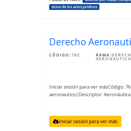
vicios de los actos juridicos
Derecho Aeronaut
CÓDIGO:
762
RAMA:
DEREC
AERONAUTIC
Iniciar sesión para ver másCódigo: 
aeronautico|Descriptor: Aeronáutica
Iniciar sesión para ver más