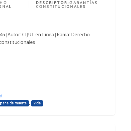
CHO
DESCRIPTOR:
GARANTÍAS
ONAL
CONSTITUCIONALES
1046|Autor: CIJUL en Línea|Rama: Derecho
constitucionales
d
,
pena de muerte
vida