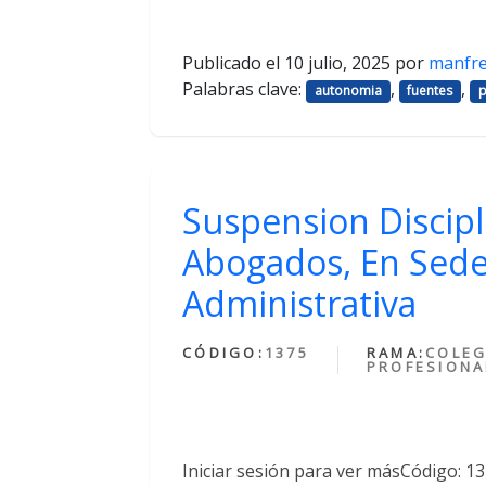
Publicado el
10 julio, 2025
por
manfr
Palabras clave:
,
,
autonomia
fuentes
p
Suspension Discipl
Abogados, En Sede
Administrativa
CÓDIGO:
1375
RAMA:
COLEG
PROFESIONA
Iniciar sesión para ver másCódigo: 1