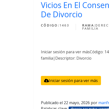
Vicios En El Conse
De Divorcio
CÓDIGO:
1463
RAMA:
DEREC
FAMILIA
Iniciar sesión para ver másCódigo: 
familia|Descriptor: Divorcio
Iniciar sesión para ver más
Publicado el
22 mayo, 2026
por
manf
Palabras clave:
divorcio por mutuo consent