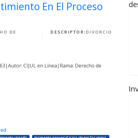
de
ntimiento En El Proceso
HO DE
DESCRIPTOR:
DIVORCIO
1463|Autor: CIJUL en Línea|Rama: Derecho de
In
red
,
,
imiento viciado
momento procesal para alegar los vicios.