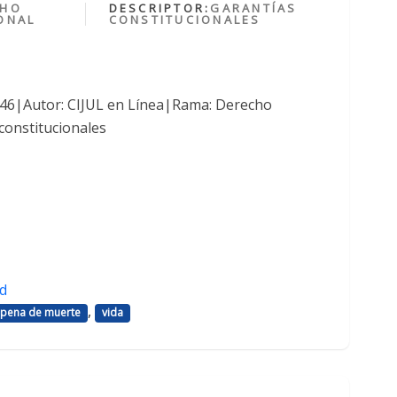
CHO
DESCRIPTOR:
GARANTÍAS
ONAL
CONSTITUCIONALES
1046|Autor: CIJUL en Línea|Rama: Derecho
constitucionales
d
,
pena de muerte
vida