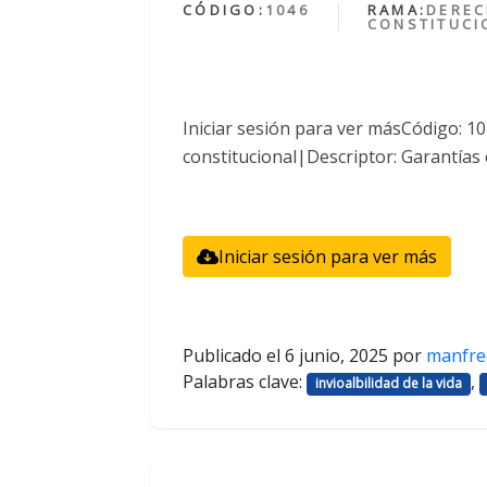
CÓDIGO:
1046
RAMA:
DERE
CONSTITUCI
Iniciar sesión para ver másCódigo: 
constitucional|Descriptor: Garantías 
Iniciar sesión para ver más
Publicado el
6 junio, 2025
por
manfre
Palabras clave:
,
invioalbilidad de la vida