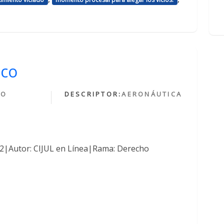
ico
HO
DESCRIPTOR:
AERONÁUTICA
O
762|Autor: CIJUL en Línea|Rama: Derecho