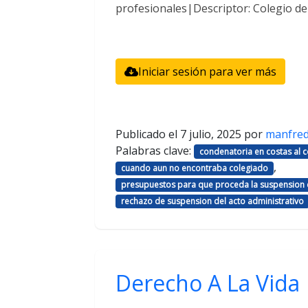
profesionales|Descriptor: Colegio d
Iniciar sesión para ver más
Publicado el
7 julio, 2025
por
manfre
Palabras clave:
condenatoria en costas al
,
cuando aun no encontraba colegiado
presupuestos para que proceda la suspension d
rechazo de suspension del acto administrativo
Derecho A La Vida