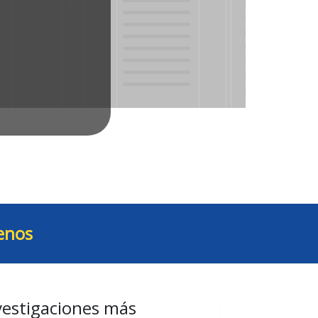
enos
vestigaciones más