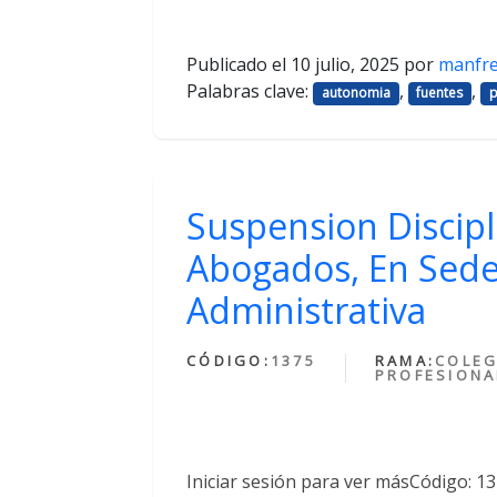
Publicado el
10 julio, 2025
por
manfr
Palabras clave:
,
,
autonomia
fuentes
p
Suspension Discipl
Abogados, En Sede
Administrativa
CÓDIGO:
1375
RAMA:
COLEG
PROFESIONA
Iniciar sesión para ver másCódigo: 1