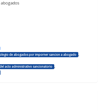
e abogados
d
,
 colegio de abogados por imporner sancion a abogado
,
el acto administrativo sancionatorio