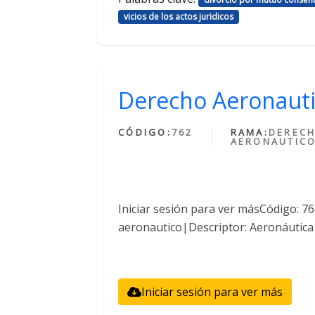
vicios de los actos juridicos
Derecho Aeronaut
CÓDIGO:
762
RAMA:
DEREC
AERONAUTIC
Iniciar sesión para ver másCódigo: 
aeronautico|Descriptor: Aeronáutica
Iniciar sesión para ver más