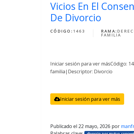
Vicios En El Conse
De Divorcio
CÓDIGO:
1463
RAMA:
DEREC
FAMILIA
Iniciar sesión para ver másCódigo: 
familia|Descriptor: Divorcio
Iniciar sesión para ver más
Publicado el
22 mayo, 2026
por
manf
Palabras clave:
divorcio por mutuo consent