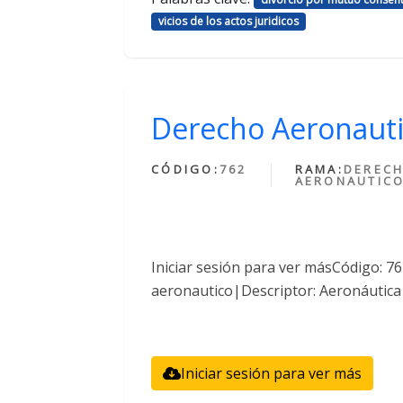
vicios de los actos juridicos
Derecho Aeronaut
CÓDIGO:
762
RAMA:
DEREC
AERONAUTIC
Iniciar sesión para ver másCódigo: 
aeronautico|Descriptor: Aeronáutica
Iniciar sesión para ver más