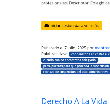
profesionales|Descriptor: Colegio d
Iniciar sesión para ver más
Publicado el
7 julio, 2025
por
manfre
Palabras clave:
condenatoria en costas al
,
cuando aun no encontraba colegiado
presupuestos para que proceda la suspension d
rechazo de suspension del acto administrativo
Derecho A La Vida