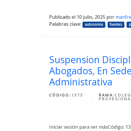
Publicado el
10 julio, 2025
por
manfr
Palabras clave:
,
,
autonomia
fuentes
p
Suspension Discipl
Abogados, En Sede
Administrativa
CÓDIGO:
1375
RAMA:
COLEG
PROFESIONA
Iniciar sesión para ver másCódigo: 1