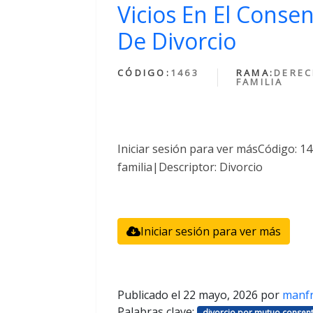
Vicios En El Conse
De Divorcio
CÓDIGO:
1463
RAMA:
DEREC
FAMILIA
Iniciar sesión para ver másCódigo: 
familia|Descriptor: Divorcio
Iniciar sesión para ver más
Publicado el
22 mayo, 2026
por
manf
Palabras clave:
divorcio por mutuo consent