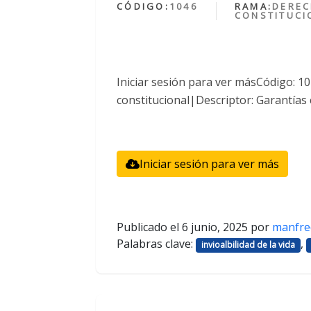
CÓDIGO:
1046
RAMA:
DERE
CONSTITUCI
Iniciar sesión para ver másCódigo: 
constitucional|Descriptor: Garantías 
Iniciar sesión para ver más
Publicado el
6 junio, 2025
por
manfre
Palabras clave:
,
invioalbilidad de la vida