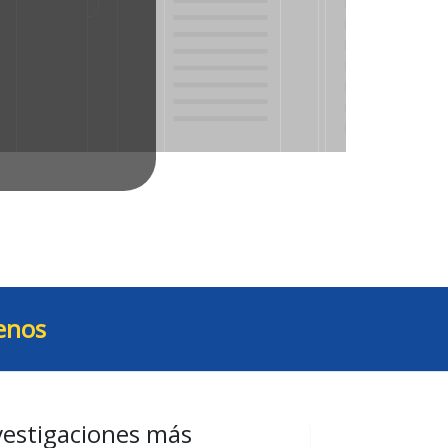
enos
vestigaciones más