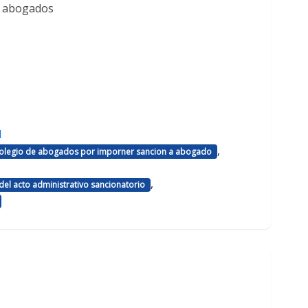
e abogados
d
,
 colegio de abogados por imporner sancion a abogado
,
el acto administrativo sancionatorio