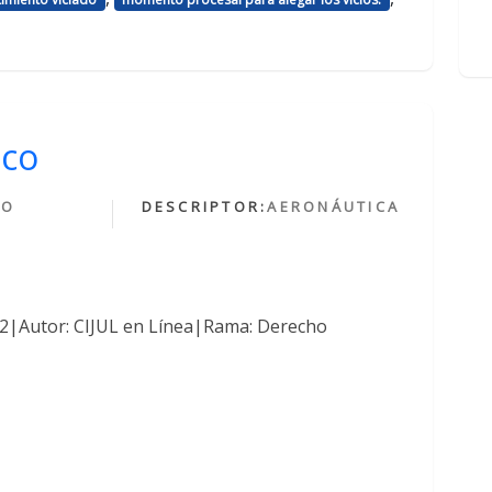
ico
HO
DESCRIPTOR:
AERONÁUTICA
O
762|Autor: CIJUL en Línea|Rama: Derecho