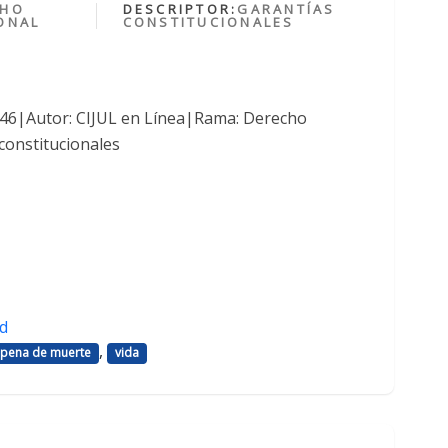
CHO
DESCRIPTOR:
GARANTÍAS
ONAL
CONSTITUCIONALES
1046|Autor: CIJUL en Línea|Rama: Derecho
constitucionales
d
,
pena de muerte
vida