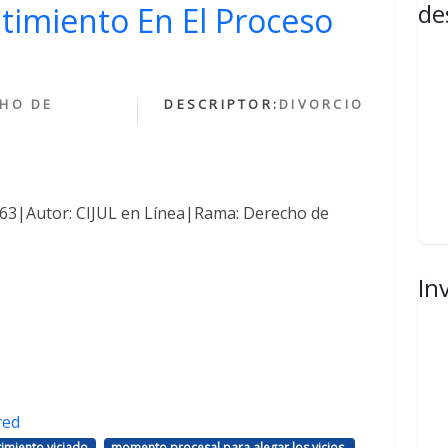
de
ntimiento En El Proceso
HO DE
DESCRIPTOR:
DIVORCIO
1463|Autor: CIJUL en Línea|Rama: Derecho de
In
red
,
,
imiento viciado
momento procesal para alegar los vicios.