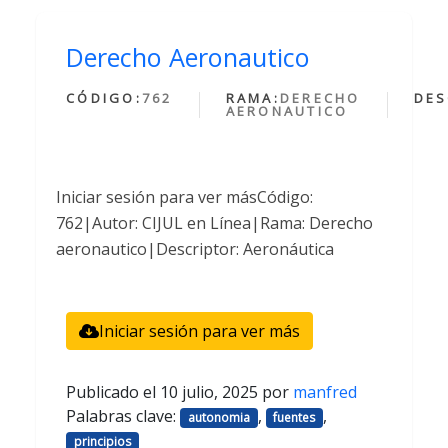
Derecho Aeronautico
CÓDIGO:
762
RAMA:
DERECHO
DES
AERONAUTICO
Iniciar sesión para ver másCódigo:
762|Autor: CIJUL en Línea|Rama: Derecho
aeronautico|Descriptor: Aeronáutica
Iniciar sesión para ver más
Publicado el
10 julio, 2025
por
manfred
Palabras clave:
,
,
autonomia
fuentes
principios