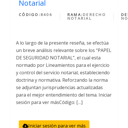
Notarial
CÓDIGO:
8406
RAMA:
DERECHO
DE
NOTARIAL
NO
A lo largo de la presente reseña, se efectúa
un breve análisis relevante sobre los “PAPEL
DE SEGURIDAD NOTARIAL”, el cual esta
normado por Lineamientos para el ejercicio
y control del servicio notarial, estableciendo
doctrina y normativa. Reforzando la norma
se adjuntan jurisprudencias actualizadas
para el mejor entendimiento del tema. Iniciar
sesión para ver másCódigo: […]
Iniciar sesión para ver más