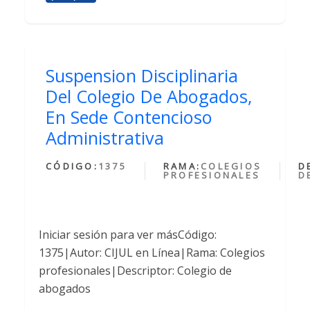
Suspension Disciplinaria
Del Colegio De Abogados,
En Sede Contencioso
Administrativa
CÓDIGO:
1375
RAMA:
COLEGIOS
D
PROFESIONALES
D
Iniciar sesión para ver másCódigo:
1375|Autor: CIJUL en Línea|Rama: Colegios
profesionales|Descriptor: Colegio de
abogados