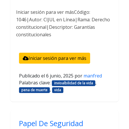
Iniciar sesión para ver másCódigo:
1046|Autor: CIJUL en Línea|Rama: Derecho
constitucional|Descriptor: Garantías
constitucionales
Iniciar sesión para ver más
Publicado el
6 junio, 2025
por
manfred
Palabras clave:
,
invioalbilidad de la vida
,
pena de muerte
vida
Papel De Seguridad