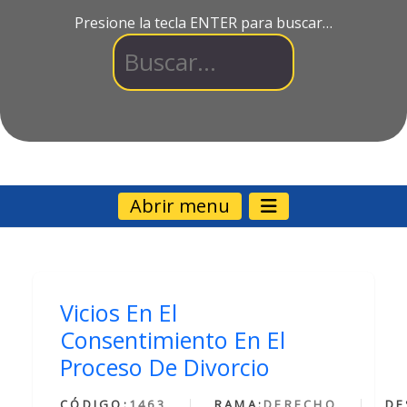
Presione la tecla ENTER para buscar…
Abrir menu
Vicios En El
Consentimiento En El
Proceso De Divorcio
CÓDIGO:
1463
RAMA:
DERECHO
DE