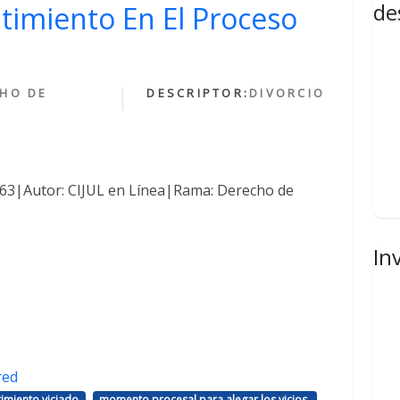
de
ntimiento En El Proceso
HO DE
DESCRIPTOR:
DIVORCIO
1463|Autor: CIJUL en Línea|Rama: Derecho de
In
red
,
,
imiento viciado
momento procesal para alegar los vicios.