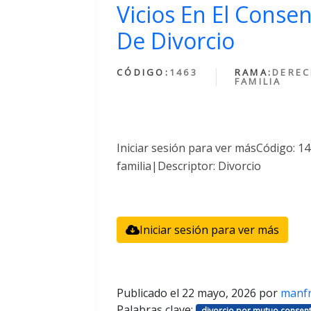
Vicios En El Conse
De Divorcio
CÓDIGO:
1463
RAMA:
DEREC
FAMILIA
Iniciar sesión para ver másCódigo: 
familia|Descriptor: Divorcio
Iniciar sesión para ver más
Publicado el
22 mayo, 2026
por
manf
Palabras clave:
divorcio por mutuo consent