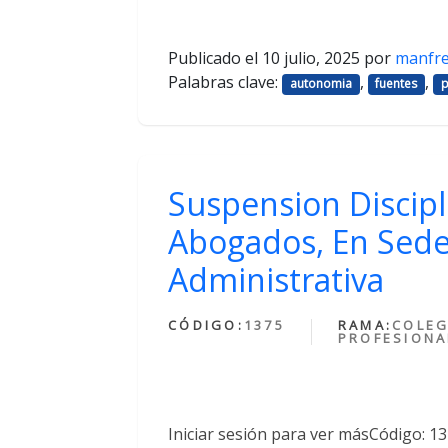
Publicado el
10 julio, 2025
por
manfr
Palabras clave:
,
,
autonomia
fuentes
p
Suspension Discipl
Abogados, En Sede
Administrativa
CÓDIGO:
1375
RAMA:
COLEG
PROFESIONA
Iniciar sesión para ver másCódigo: 1