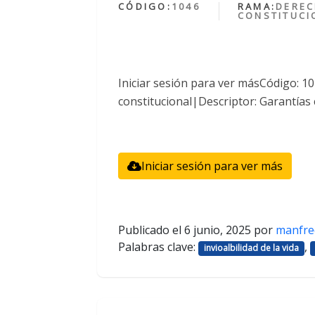
CÓDIGO:
1046
RAMA:
DERE
CONSTITUCI
Iniciar sesión para ver másCódigo: 
constitucional|Descriptor: Garantías 
Iniciar sesión para ver más
Publicado el
6 junio, 2025
por
manfre
Palabras clave:
,
invioalbilidad de la vida