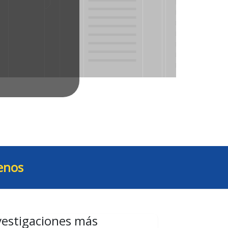
enos
vestigaciones más