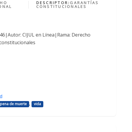
CHO
DESCRIPTOR:
GARANTÍAS
ONAL
CONSTITUCIONALES
1046|Autor: CIJUL en Línea|Rama: Derecho
constitucionales
d
,
pena de muerte
vida