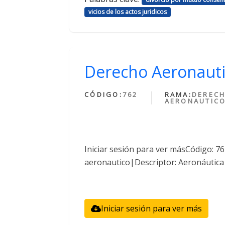
vicios de los actos juridicos
Derecho Aeronaut
CÓDIGO:
762
RAMA:
DEREC
AERONAUTIC
Iniciar sesión para ver másCódigo: 
aeronautico|Descriptor: Aeronáutica
Iniciar sesión para ver más