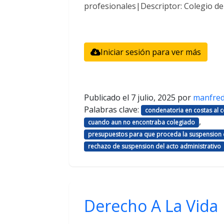
profesionales|Descriptor: Colegio d
Iniciar sesión para ver más
Publicado el
7 julio, 2025
por
manfre
Palabras clave:
condenatoria en costas al
,
cuando aun no encontraba colegiado
presupuestos para que proceda la suspension d
rechazo de suspension del acto administrativo
Derecho A La Vida