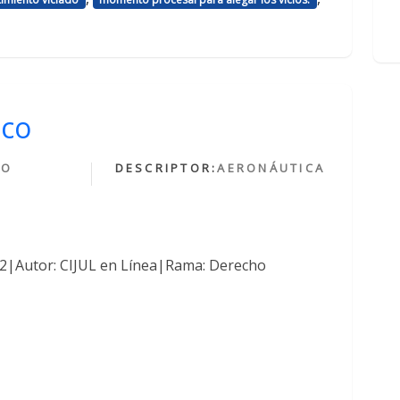
ico
HO
DESCRIPTOR:
AERONÁUTICA
O
762|Autor: CIJUL en Línea|Rama: Derecho