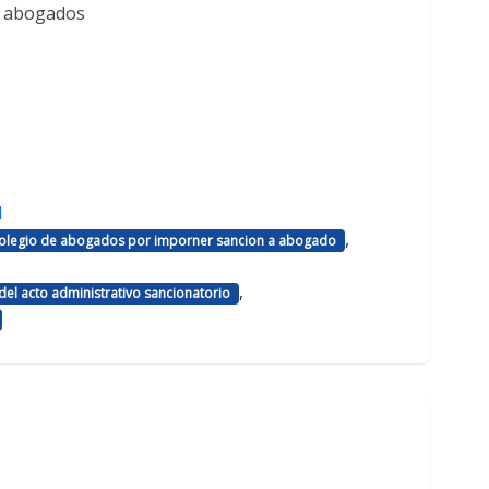
e abogados
d
,
 colegio de abogados por imporner sancion a abogado
,
el acto administrativo sancionatorio