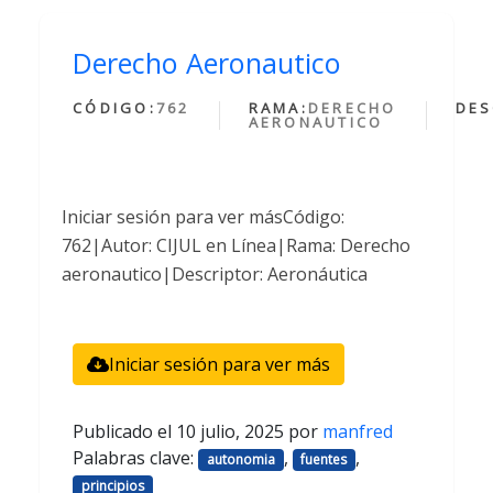
Derecho Aeronautico
CÓDIGO:
762
RAMA:
DERECHO
DES
AERONAUTICO
Iniciar sesión para ver másCódigo:
762|Autor: CIJUL en Línea|Rama: Derecho
aeronautico|Descriptor: Aeronáutica
Iniciar sesión para ver más
Publicado el
10 julio, 2025
por
manfred
Palabras clave:
,
,
autonomia
fuentes
principios