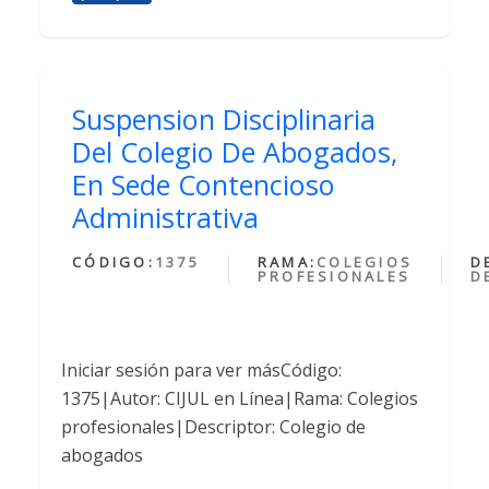
Suspension Disciplinaria
Del Colegio De Abogados,
En Sede Contencioso
Administrativa
CÓDIGO:
1375
RAMA:
COLEGIOS
D
PROFESIONALES
D
Iniciar sesión para ver másCódigo:
1375|Autor: CIJUL en Línea|Rama: Colegios
profesionales|Descriptor: Colegio de
abogados