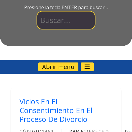
Presione la tecla ENTER para buscar…
Abrir menu
Vicios En El
Consentimiento En El
Proceso De Divorcio
CÓDIGO:
1463
RAMA:
DERECHO
DE