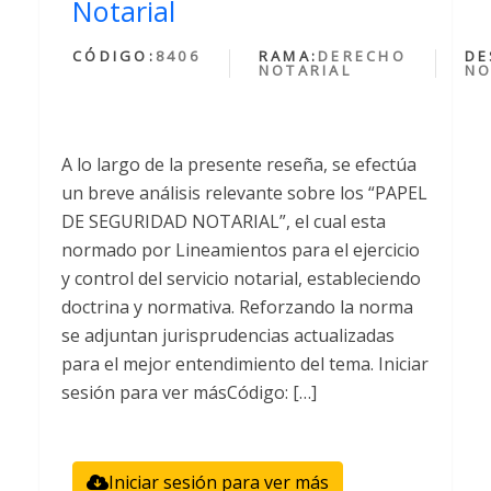
Notarial
CÓDIGO:
8406
RAMA:
DERECHO
DE
NOTARIAL
NO
A lo largo de la presente reseña, se efectúa
un breve análisis relevante sobre los “PAPEL
DE SEGURIDAD NOTARIAL”, el cual esta
normado por Lineamientos para el ejercicio
y control del servicio notarial, estableciendo
doctrina y normativa. Reforzando la norma
se adjuntan jurisprudencias actualizadas
para el mejor entendimiento del tema. Iniciar
sesión para ver másCódigo: […]
Iniciar sesión para ver más