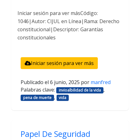
Iniciar sesión para ver másCódigo:
1046|Autor: CIJUL en Línea|Rama: Derecho
constitucional|Descriptor: Garantías
constitucionales
Iniciar sesión para ver más
Publicado el
6 junio, 2025
por
manfred
Palabras clave:
,
invioalbilidad de la vida
,
pena de muerte
vida
Papel De Seguridad