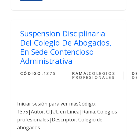
Suspension Disciplinaria
Del Colegio De Abogados,
En Sede Contencioso
Administrativa
CÓDIGO:
1375
RAMA:
COLEGIOS
D
PROFESIONALES
D
Iniciar sesión para ver másCódigo:
1375|Autor: CIJUL en Línea|Rama: Colegios
profesionales|Descriptor: Colegio de
abogados