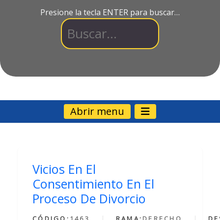
Presione la tecla ENTER para buscar…
Abrir menu
Vicios En El
Consentimiento En El
Proceso De Divorcio
CÓDIGO:
1463
RAMA:
DERECHO
DE