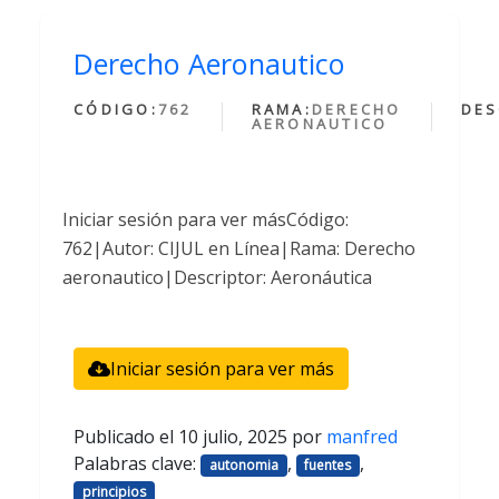
Derecho Aeronautico
CÓDIGO:
762
RAMA:
DERECHO
DES
AERONAUTICO
Iniciar sesión para ver másCódigo:
762|Autor: CIJUL en Línea|Rama: Derecho
aeronautico|Descriptor: Aeronáutica
Iniciar sesión para ver más
Publicado el
10 julio, 2025
por
manfred
Palabras clave:
,
,
autonomia
fuentes
principios