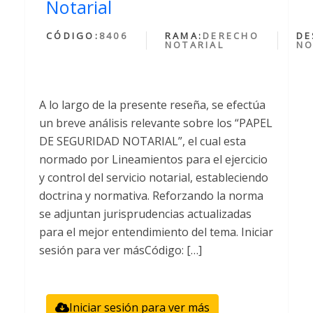
Notarial
CÓDIGO:
8406
RAMA:
DERECHO
DE
NOTARIAL
NO
A lo largo de la presente reseña, se efectúa
un breve análisis relevante sobre los “PAPEL
DE SEGURIDAD NOTARIAL”, el cual esta
normado por Lineamientos para el ejercicio
y control del servicio notarial, estableciendo
doctrina y normativa. Reforzando la norma
se adjuntan jurisprudencias actualizadas
para el mejor entendimiento del tema. Iniciar
sesión para ver másCódigo: […]
Iniciar sesión para ver más