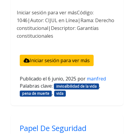
Iniciar sesión para ver másCódigo:
1046|Autor: CIJUL en Línea|Rama: Derecho
constitucional|Descriptor: Garantías
constitucionales
Iniciar sesión para ver más
Publicado el
6 junio, 2025
por
manfred
Palabras clave:
,
invioalbilidad de la vida
,
pena de muerte
vida
Papel De Seguridad