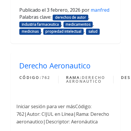
Publicado el
3 febrero, 2026
por
manfred
Palabras clave:
,
derechos de autor
,
,
industria farmaceutica
medicamentos
,
,
medicinas
propiedad intelectual
salud
Derecho Aeronautico
CÓDIGO:
762
RAMA:
DERECHO
DES
AERONAUTICO
Iniciar sesión para ver másCódigo:
762|Autor: CIJUL en Línea|Rama: Derecho
aeronautico|Descriptor: Aeronáutica