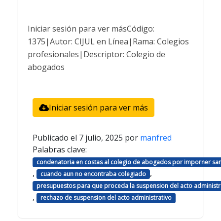
Iniciar sesión para ver másCódigo:
1375|Autor: CIJUL en Línea|Rama: Colegios
profesionales|Descriptor: Colegio de
abogados
Iniciar sesión para ver más
Publicado el
7 julio, 2025
por
manfred
Palabras clave:
condenatoria en costas al colegio de abogados por imporner sa
,
,
cuando aun no encontraba colegiado
presupuestos para que proceda la suspension del acto administr
,
rechazo de suspension del acto administrativo