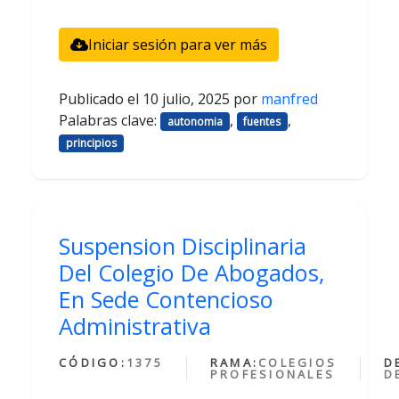
Iniciar sesión para ver más
Publicado el
10 julio, 2025
por
manfred
Palabras clave:
,
,
autonomia
fuentes
principios
Suspension Disciplinaria
Del Colegio De Abogados,
En Sede Contencioso
Administrativa
CÓDIGO:
1375
RAMA:
COLEGIOS
D
PROFESIONALES
D