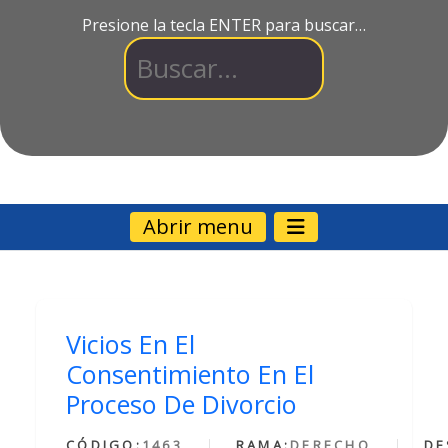
Presione la tecla ENTER para buscar…
Abrir menu
Vicios En El
Consentimiento En El
Proceso De Divorcio
CÓDIGO:
1463
RAMA:
DERECHO
DE