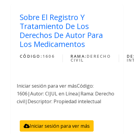
Sobre El Registro Y
Tratamiento De Los
Derechos De Autor Para
Los Medicamentos
CÓDIGO:
1606
RAMA:
DERECHO
DE
CIVIL
IN
Iniciar sesión para ver másCódigo:
1606|Autor: CIJUL en Línea|Rama: Derecho
civil|Descriptor: Propiedad intelectual
Iniciar sesión para ver más