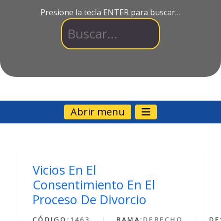
Presione la tecla ENTER para buscar…
Abrir menu
Vicios En El
Consentimiento En El
Proceso De Divorcio
CÓDIGO:
1463
RAMA:
DERECHO
DE