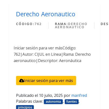
Derecho Aeronautico
CÓDIGO:
762
RAMA:
DERECHO
DES
AERONAUTICO
Iniciar sesión para ver másCódigo:
762|Autor: CIJUL en Línea|Rama: Derecho
aeronautico|Descriptor: Aeronáutica
Iniciar sesión para ver más
Publicado el
10 julio, 2025
por
manfred
Palabras clave:
,
,
autonomia
fuentes
principios