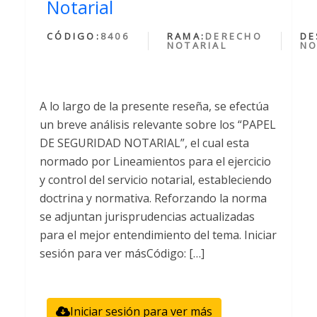
Notarial
CÓDIGO:
8406
RAMA:
DERECHO
DE
NOTARIAL
NO
A lo largo de la presente reseña, se efectúa
un breve análisis relevante sobre los “PAPEL
DE SEGURIDAD NOTARIAL”, el cual esta
normado por Lineamientos para el ejercicio
y control del servicio notarial, estableciendo
doctrina y normativa. Reforzando la norma
se adjuntan jurisprudencias actualizadas
para el mejor entendimiento del tema. Iniciar
sesión para ver másCódigo: […]
Iniciar sesión para ver más