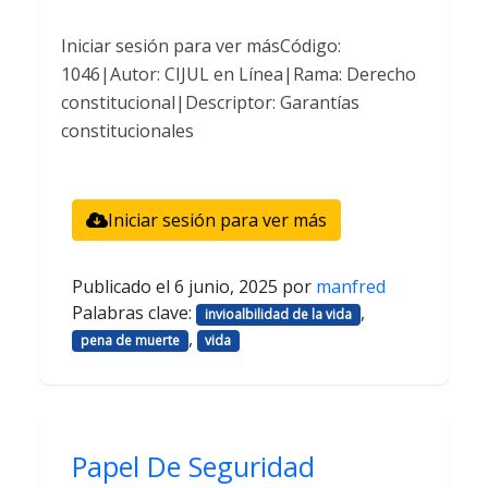
Iniciar sesión para ver másCódigo:
1046|Autor: CIJUL en Línea|Rama: Derecho
constitucional|Descriptor: Garantías
constitucionales
Iniciar sesión para ver más
Publicado el
6 junio, 2025
por
manfred
Palabras clave:
,
invioalbilidad de la vida
,
pena de muerte
vida
Papel De Seguridad