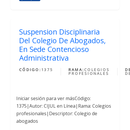
Suspension Disciplinaria
Del Colegio De Abogados,
En Sede Contencioso
Administrativa
CÓDIGO:
1375
RAMA:
COLEGIOS
D
PROFESIONALES
D
Iniciar sesión para ver másCódigo:
1375|Autor: CIJUL en Línea|Rama: Colegios
profesionales|Descriptor: Colegio de
abogados