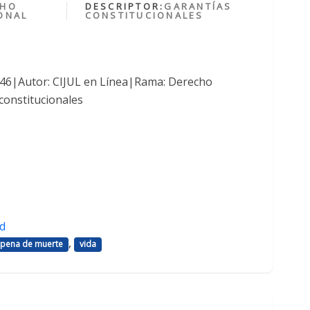
CHO
DESCRIPTOR:
GARANTÍAS
ONAL
CONSTITUCIONALES
1046|Autor: CIJUL en Línea|Rama: Derecho
constitucionales
d
,
pena de muerte
vida