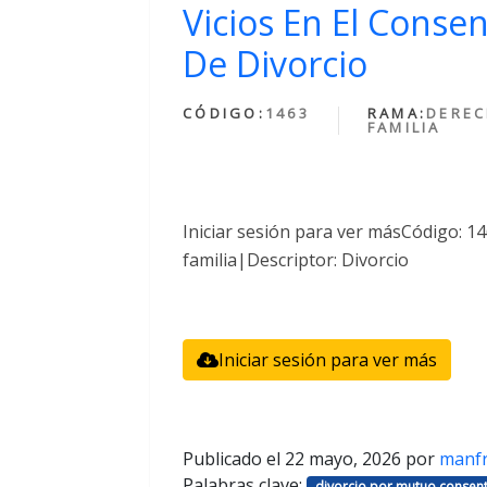
Vicios En El Conse
De Divorcio
CÓDIGO:
1463
RAMA:
DEREC
FAMILIA
Iniciar sesión para ver másCódigo: 
familia|Descriptor: Divorcio
Iniciar sesión para ver más
Publicado el
22 mayo, 2026
por
manf
Palabras clave:
divorcio por mutuo consent