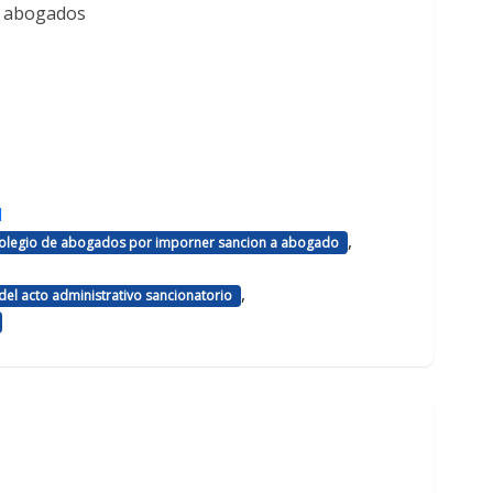
e abogados
d
,
 colegio de abogados por imporner sancion a abogado
,
el acto administrativo sancionatorio