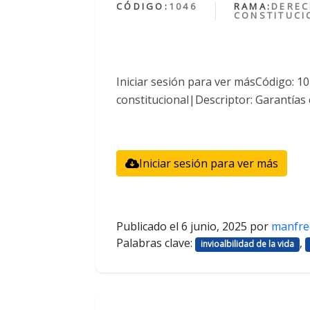
CÓDIGO:
1046
RAMA:
DERE
CONSTITUCI
Iniciar sesión para ver másCódigo: 
constitucional|Descriptor: Garantías 
Iniciar sesión para ver más
Publicado el
6 junio, 2025
por
manfre
Palabras clave:
,
invioalbilidad de la vida