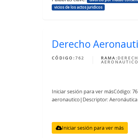
vicios de los actos juridicos
Derecho Aeronaut
CÓDIGO:
762
RAMA:
DEREC
AERONAUTIC
Iniciar sesión para ver másCódigo: 
aeronautico|Descriptor: Aeronáutica
Iniciar sesión para ver más