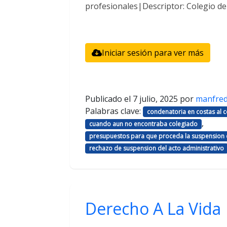
profesionales|Descriptor: Colegio d
Iniciar sesión para ver más
Publicado el
7 julio, 2025
por
manfre
Palabras clave:
condenatoria en costas al
,
cuando aun no encontraba colegiado
presupuestos para que proceda la suspension d
rechazo de suspension del acto administrativo
Derecho A La Vida