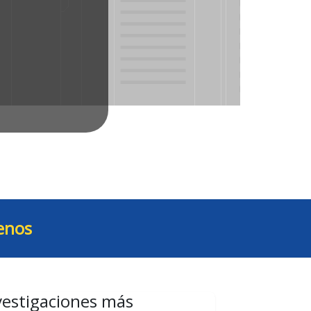
enos
vestigaciones más