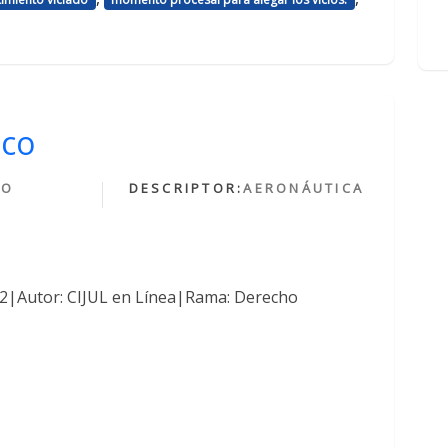
ico
HO
DESCRIPTOR:
AERONÁUTICA
O
762|Autor: CIJUL en Línea|Rama: Derecho