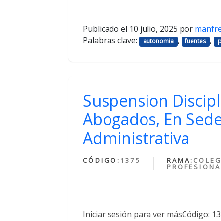
Publicado el
10 julio, 2025
por
manfr
Palabras clave:
,
,
autonomia
fuentes
p
Suspension Discipl
Abogados, En Sede
Administrativa
CÓDIGO:
1375
RAMA:
COLEG
PROFESIONA
Iniciar sesión para ver másCódigo: 1