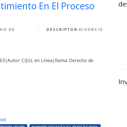
de
ntimiento En El Proceso
HO DE
DESCRIPTOR:
DIVORCIO
1463|Autor: CIJUL en Línea|Rama: Derecho de
In
red
,
,
imiento viciado
momento procesal para alegar los vicios.