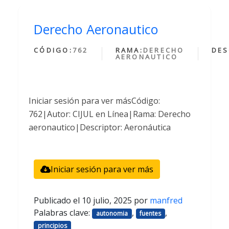
Derecho Aeronautico
CÓDIGO:
762
RAMA:
DERECHO
DES
AERONAUTICO
Iniciar sesión para ver másCódigo:
762|Autor: CIJUL en Línea|Rama: Derecho
aeronautico|Descriptor: Aeronáutica
Iniciar sesión para ver más
Publicado el
10 julio, 2025
por
manfred
Palabras clave:
,
,
autonomia
fuentes
principios