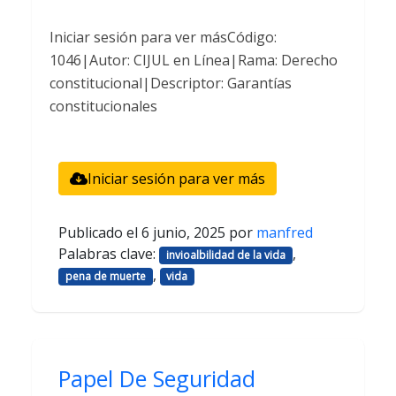
Iniciar sesión para ver másCódigo:
1046|Autor: CIJUL en Línea|Rama: Derecho
constitucional|Descriptor: Garantías
constitucionales
Iniciar sesión para ver más
Publicado el
6 junio, 2025
por
manfred
Palabras clave:
,
invioalbilidad de la vida
,
pena de muerte
vida
Papel De Seguridad