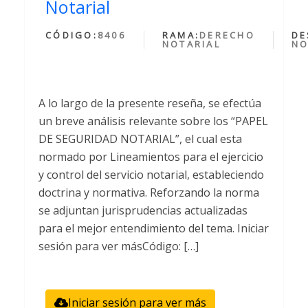
Notarial
CÓDIGO:
8406
RAMA:
DERECHO
DE
NOTARIAL
NO
A lo largo de la presente reseña, se efectúa
un breve análisis relevante sobre los “PAPEL
DE SEGURIDAD NOTARIAL”, el cual esta
normado por Lineamientos para el ejercicio
y control del servicio notarial, estableciendo
doctrina y normativa. Reforzando la norma
se adjuntan jurisprudencias actualizadas
para el mejor entendimiento del tema. Iniciar
sesión para ver másCódigo: […]
Iniciar sesión para ver más