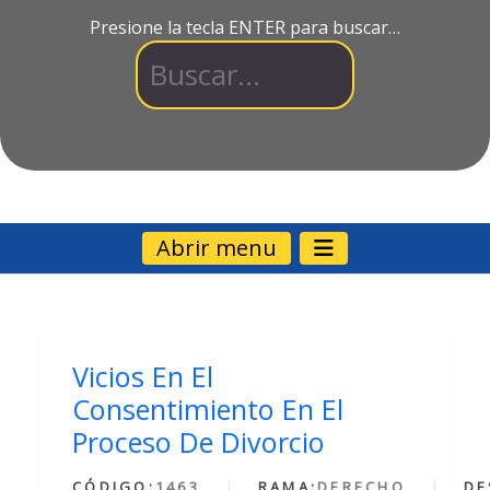
Presione la tecla ENTER para buscar…
Abrir menu
Vicios En El
Consentimiento En El
Proceso De Divorcio
CÓDIGO:
1463
RAMA:
DERECHO
DE