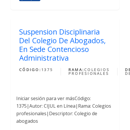
Suspension Disciplinaria
Del Colegio De Abogados,
En Sede Contencioso
Administrativa
CÓDIGO:
1375
RAMA:
COLEGIOS
D
PROFESIONALES
D
Iniciar sesión para ver másCódigo:
1375|Autor: CIJUL en Línea|Rama: Colegios
profesionales|Descriptor: Colegio de
abogados