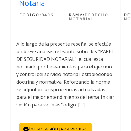
Notarial
CÓDIGO:
8406
RAMA:
DERECHO
DE
NOTARIAL
NO
A lo largo de la presente reseña, se efectúa
un breve análisis relevante sobre los “PAPEL
DE SEGURIDAD NOTARIAL”, el cual esta
normado por Lineamientos para el ejercicio
y control del servicio notarial, estableciendo
doctrina y normativa. Reforzando la norma
se adjuntan jurisprudencias actualizadas
para el mejor entendimiento del tema. Iniciar
sesión para ver másCódigo: […]
Iniciar sesión para ver más