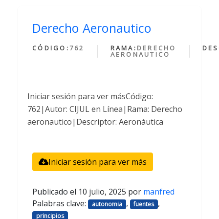
Derecho Aeronautico
CÓDIGO:
762
RAMA:
DERECHO
DES
AERONAUTICO
Iniciar sesión para ver másCódigo:
762|Autor: CIJUL en Línea|Rama: Derecho
aeronautico|Descriptor: Aeronáutica
Iniciar sesión para ver más
Publicado el
10 julio, 2025
por
manfred
Palabras clave:
,
,
autonomia
fuentes
principios