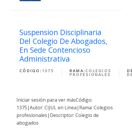
Suspension Disciplinaria
Del Colegio De Abogados,
En Sede Contencioso
Administrativa
CÓDIGO:
1375
RAMA:
COLEGIOS
D
PROFESIONALES
D
Iniciar sesión para ver másCódigo:
1375|Autor: CIJUL en Línea|Rama: Colegios
profesionales|Descriptor: Colegio de
abogados