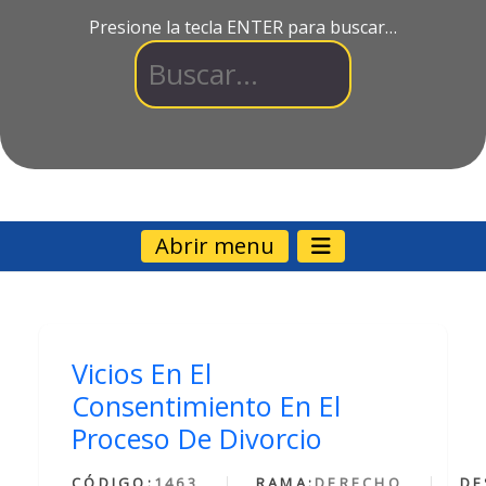
Presione la tecla ENTER para buscar…
Abrir menu
Vicios En El
Consentimiento En El
Proceso De Divorcio
CÓDIGO:
1463
RAMA:
DERECHO
DE