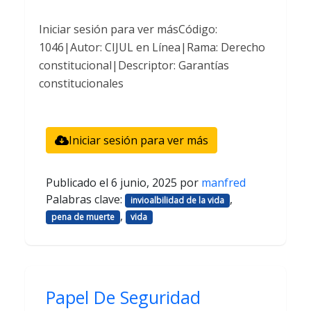
Iniciar sesión para ver másCódigo:
1046|Autor: CIJUL en Línea|Rama: Derecho
constitucional|Descriptor: Garantías
constitucionales
Iniciar sesión para ver más
Publicado el
6 junio, 2025
por
manfred
Palabras clave:
,
invioalbilidad de la vida
,
pena de muerte
vida
Papel De Seguridad