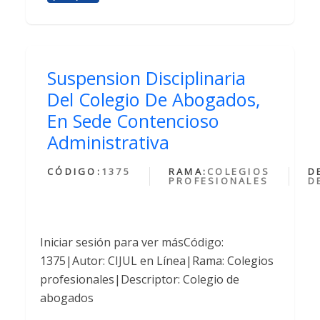
Suspension Disciplinaria
Del Colegio De Abogados,
En Sede Contencioso
Administrativa
CÓDIGO:
1375
RAMA:
COLEGIOS
D
PROFESIONALES
D
Iniciar sesión para ver másCódigo:
1375|Autor: CIJUL en Línea|Rama: Colegios
profesionales|Descriptor: Colegio de
abogados