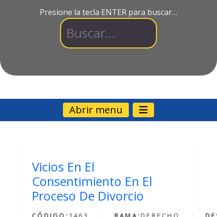
Presione la tecla ENTER para buscar…
Abrir menu
Vicios En El
Consentimiento En El
Proceso De Divorcio
CÓDIGO:
1463
RAMA:
DERECHO
DE