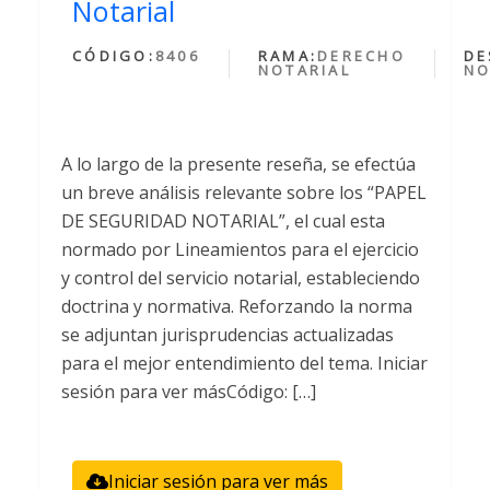
Notarial
CÓDIGO:
8406
RAMA:
DERECHO
DE
NOTARIAL
NO
A lo largo de la presente reseña, se efectúa
un breve análisis relevante sobre los “PAPEL
DE SEGURIDAD NOTARIAL”, el cual esta
normado por Lineamientos para el ejercicio
y control del servicio notarial, estableciendo
doctrina y normativa. Reforzando la norma
se adjuntan jurisprudencias actualizadas
para el mejor entendimiento del tema. Iniciar
sesión para ver másCódigo: […]
Iniciar sesión para ver más