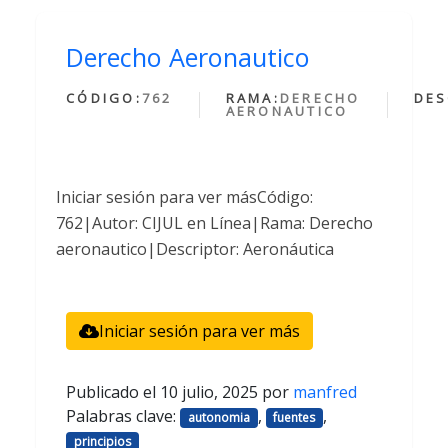
Derecho Aeronautico
CÓDIGO:
762
RAMA:
DERECHO
DES
AERONAUTICO
Iniciar sesión para ver másCódigo:
762|Autor: CIJUL en Línea|Rama: Derecho
aeronautico|Descriptor: Aeronáutica
Iniciar sesión para ver más
Publicado el
10 julio, 2025
por
manfred
Palabras clave:
,
,
autonomia
fuentes
principios