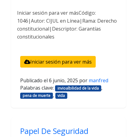
Iniciar sesión para ver másCódigo:
1046|Autor: CIJUL en Línea|Rama: Derecho
constitucional|Descriptor: Garantías
constitucionales
Iniciar sesión para ver más
Publicado el
6 junio, 2025
por
manfred
Palabras clave:
,
invioalbilidad de la vida
,
pena de muerte
vida
Papel De Seguridad