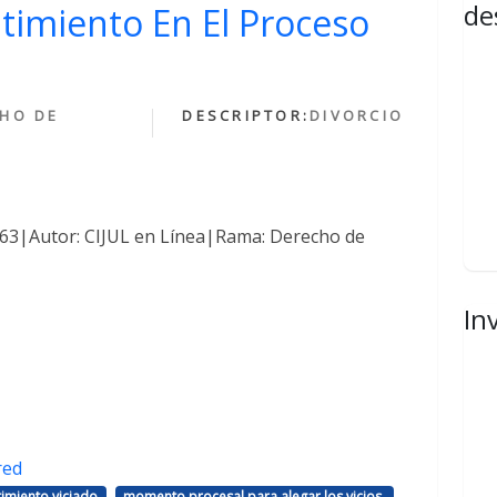
de
ntimiento En El Proceso
HO DE
DESCRIPTOR:
DIVORCIO
1463|Autor: CIJUL en Línea|Rama: Derecho de
In
red
,
,
imiento viciado
momento procesal para alegar los vicios.