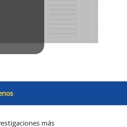
enos
vestigaciones más