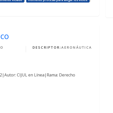
ico
HO
DESCRIPTOR:
AERONÁUTICA
O
762|Autor: CIJUL en Línea|Rama: Derecho