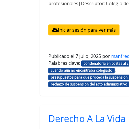
profesionales|Descriptor: Colegio d
Iniciar sesión para ver más
Publicado el
7 julio, 2025
por
manfre
Palabras clave:
condenatoria en costas al
,
cuando aun no encontraba colegiado
presupuestos para que proceda la suspension d
rechazo de suspension del acto administrativo
Derecho A La Vida