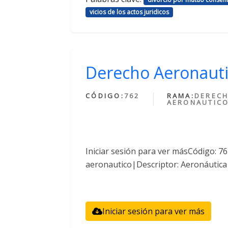
vicios de los actos juridicos
Derecho Aeronaut
CÓDIGO:
762
RAMA:
DEREC
AERONAUTIC
Iniciar sesión para ver másCódigo: 
aeronautico|Descriptor: Aeronáutica
Iniciar sesión para ver más