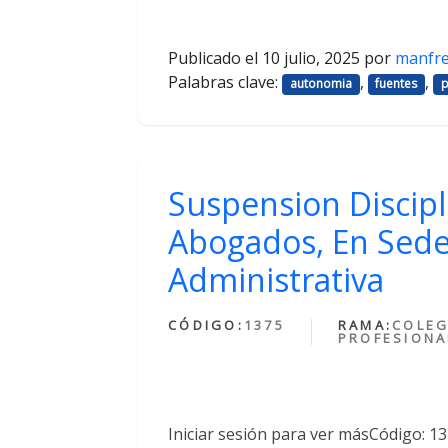
Publicado el
10 julio, 2025
por
manfr
Palabras clave:
,
,
autonomia
fuentes
p
Suspension Discipl
Abogados, En Sede
Administrativa
CÓDIGO:
1375
RAMA:
COLEG
PROFESIONA
Iniciar sesión para ver másCódigo: 1