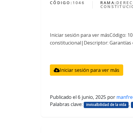
CÓDIGO:
1046
RAMA:
DERE
CONSTITUCI
Iniciar sesión para ver másCódigo: 
constitucional|Descriptor: Garantías 
Iniciar sesión para ver más
Publicado el
6 junio, 2025
por
manfre
Palabras clave:
,
invioalbilidad de la vida