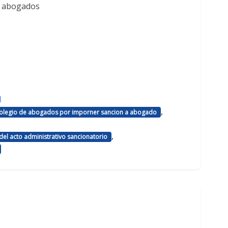
e abogados
d
,
 colegio de abogados por imporner sancion a abogado
,
el acto administrativo sancionatorio