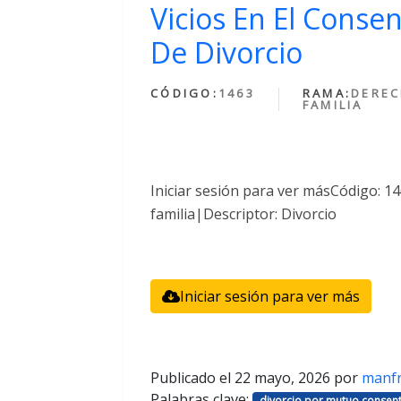
Vicios En El Conse
De Divorcio
CÓDIGO:
1463
RAMA:
DEREC
FAMILIA
Iniciar sesión para ver másCódigo: 
familia|Descriptor: Divorcio
Iniciar sesión para ver más
Publicado el
22 mayo, 2026
por
manf
Palabras clave:
divorcio por mutuo consent