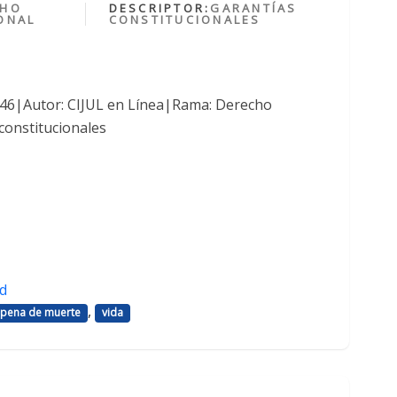
CHO
DESCRIPTOR:
GARANTÍAS
ONAL
CONSTITUCIONALES
1046|Autor: CIJUL en Línea|Rama: Derecho
constitucionales
d
,
pena de muerte
vida