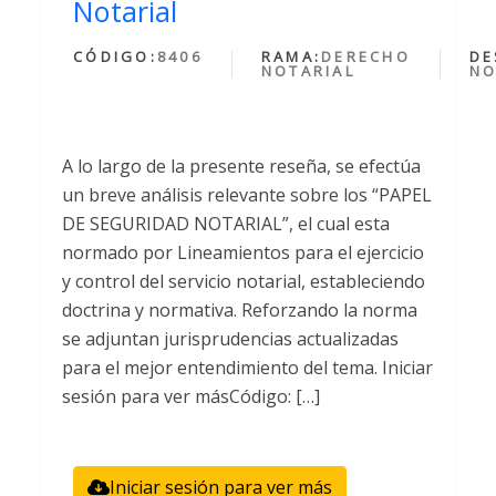
Notarial
CÓDIGO:
8406
RAMA:
DERECHO
DE
NOTARIAL
NO
A lo largo de la presente reseña, se efectúa
un breve análisis relevante sobre los “PAPEL
DE SEGURIDAD NOTARIAL”, el cual esta
normado por Lineamientos para el ejercicio
y control del servicio notarial, estableciendo
doctrina y normativa. Reforzando la norma
se adjuntan jurisprudencias actualizadas
para el mejor entendimiento del tema. Iniciar
sesión para ver másCódigo: […]
Iniciar sesión para ver más