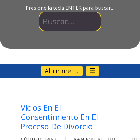
Presione la tecla ENTER para buscar…
Abrir menu
Vicios En El
Consentimiento En El
Proceso De Divorcio
CÓDIGO:
1463
RAMA:
DERECHO
DE