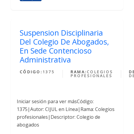
Suspension Disciplinaria
Del Colegio De Abogados,
En Sede Contencioso
Administrativa
CÓDIGO:
1375
RAMA:
COLEGIOS
D
PROFESIONALES
D
Iniciar sesión para ver másCódigo:
1375|Autor: CIJUL en Línea|Rama: Colegios
profesionales|Descriptor: Colegio de
abogados