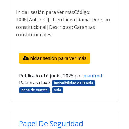
Iniciar sesión para ver másCódigo:
1046|Autor: CIJUL en Línea|Rama: Derecho
constitucional|Descriptor: Garantías
constitucionales
Iniciar sesión para ver más
Publicado el
6 junio, 2025
por
manfred
Palabras clave:
,
invioalbilidad de la vida
,
pena de muerte
vida
Papel De Seguridad