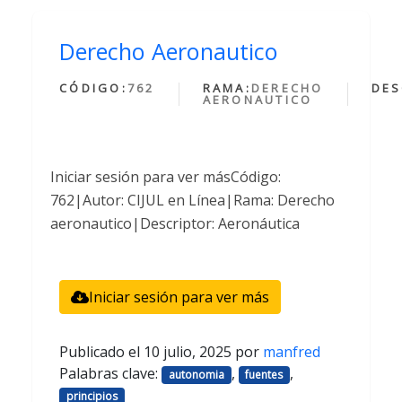
Derecho Aeronautico
CÓDIGO:
762
RAMA:
DERECHO
DES
AERONAUTICO
Iniciar sesión para ver másCódigo:
762|Autor: CIJUL en Línea|Rama: Derecho
aeronautico|Descriptor: Aeronáutica
Iniciar sesión para ver más
Publicado el
10 julio, 2025
por
manfred
Palabras clave:
,
,
autonomia
fuentes
principios