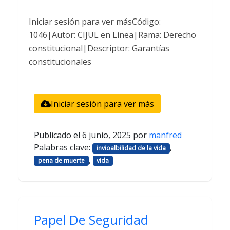
Iniciar sesión para ver másCódigo:
1046|Autor: CIJUL en Línea|Rama: Derecho
constitucional|Descriptor: Garantías
constitucionales
Iniciar sesión para ver más
Publicado el
6 junio, 2025
por
manfred
Palabras clave:
,
invioalbilidad de la vida
,
pena de muerte
vida
Papel De Seguridad