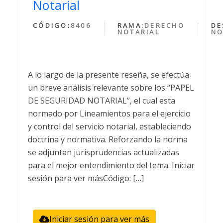
Notarial
CÓDIGO:
8406
RAMA:
DERECHO
DE
NOTARIAL
NO
A lo largo de la presente reseña, se efectúa
un breve análisis relevante sobre los “PAPEL
DE SEGURIDAD NOTARIAL”, el cual esta
normado por Lineamientos para el ejercicio
y control del servicio notarial, estableciendo
doctrina y normativa. Reforzando la norma
se adjuntan jurisprudencias actualizadas
para el mejor entendimiento del tema. Iniciar
sesión para ver másCódigo: […]
Iniciar sesión para ver más