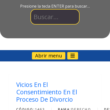
Presione la tecla ENTER para buscar…
Abrir menu
Vicios En El
Consentimiento En El
Proceso De Divorcio
CÓDIGO:
1463
RAMA:
DERECHO
DE