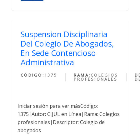
Suspension Disciplinaria
Del Colegio De Abogados,
En Sede Contencioso
Administrativa
CÓDIGO:
1375
RAMA:
COLEGIOS
D
PROFESIONALES
D
Iniciar sesión para ver másCódigo:
1375|Autor: CIJUL en Línea|Rama: Colegios
profesionales|Descriptor: Colegio de
abogados