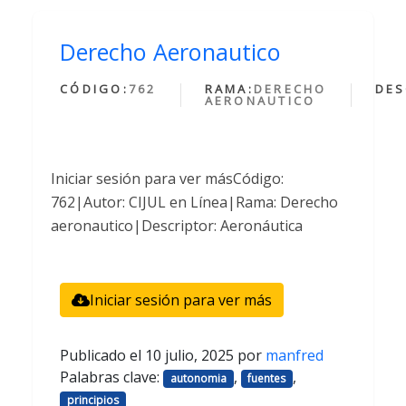
Derecho Aeronautico
CÓDIGO:
762
RAMA:
DERECHO
DES
AERONAUTICO
Iniciar sesión para ver másCódigo:
762|Autor: CIJUL en Línea|Rama: Derecho
aeronautico|Descriptor: Aeronáutica
Iniciar sesión para ver más
Publicado el
10 julio, 2025
por
manfred
Palabras clave:
,
,
autonomia
fuentes
principios