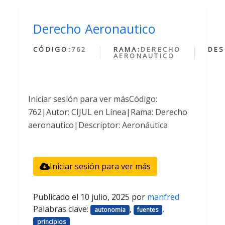
Derecho Aeronautico
CÓDIGO:
762
RAMA:
DERECHO
DES
AERONAUTICO
Iniciar sesión para ver másCódigo:
762|Autor: CIJUL en Línea|Rama: Derecho
aeronautico|Descriptor: Aeronáutica
Iniciar sesión para ver más
Publicado el
10 julio, 2025
por
manfred
Palabras clave:
,
,
autonomia
fuentes
principios