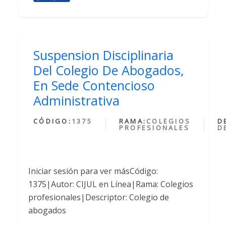
Suspension Disciplinaria
Del Colegio De Abogados,
En Sede Contencioso
Administrativa
CÓDIGO:
1375
RAMA:
COLEGIOS
D
PROFESIONALES
D
Iniciar sesión para ver másCódigo:
1375|Autor: CIJUL en Línea|Rama: Colegios
profesionales|Descriptor: Colegio de
abogados