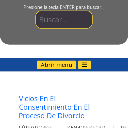
Presione la tecla ENTER para buscar…
Abrir menu
Vicios En El
Consentimiento En El
Proceso De Divorcio
CÓDIGO:
1463
RAMA:
DERECHO
DE