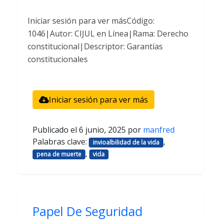
Iniciar sesión para ver másCódigo:
1046|Autor: CIJUL en Línea|Rama: Derecho
constitucional|Descriptor: Garantías
constitucionales
Iniciar sesión para ver más
Publicado el
6 junio, 2025
por
manfred
Palabras clave:
,
invioalbilidad de la vida
,
pena de muerte
vida
Papel De Seguridad