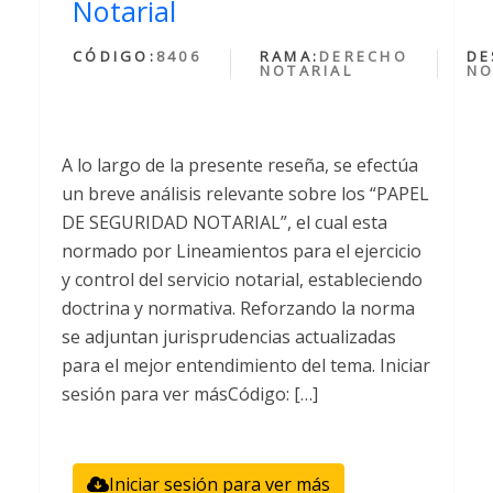
Notarial
CÓDIGO:
8406
RAMA:
DERECHO
DE
NOTARIAL
NO
A lo largo de la presente reseña, se efectúa
un breve análisis relevante sobre los “PAPEL
DE SEGURIDAD NOTARIAL”, el cual esta
normado por Lineamientos para el ejercicio
y control del servicio notarial, estableciendo
doctrina y normativa. Reforzando la norma
se adjuntan jurisprudencias actualizadas
para el mejor entendimiento del tema. Iniciar
sesión para ver másCódigo: […]
Iniciar sesión para ver más