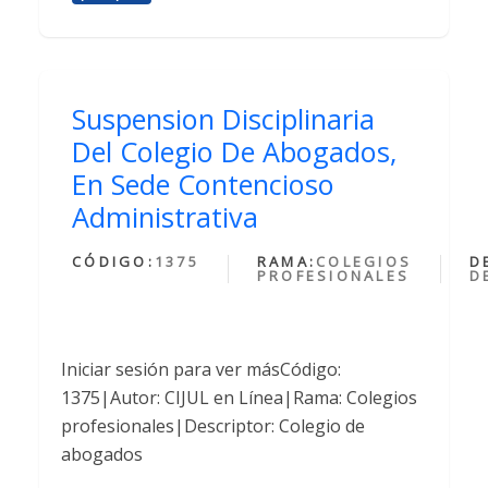
Suspension Disciplinaria
Del Colegio De Abogados,
En Sede Contencioso
Administrativa
CÓDIGO:
1375
RAMA:
COLEGIOS
D
PROFESIONALES
D
Iniciar sesión para ver másCódigo:
1375|Autor: CIJUL en Línea|Rama: Colegios
profesionales|Descriptor: Colegio de
abogados