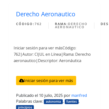
Derecho Aeronautico
CÓDIGO:
762
RAMA:
DERECHO
DES
AERONAUTICO
Iniciar sesión para ver másCódigo:
762|Autor: CIJUL en Línea|Rama: Derecho
aeronautico|Descriptor: Aeronáutica
Iniciar sesión para ver más
Publicado el
10 julio, 2025
por
manfred
Palabras clave:
,
,
autonomia
fuentes
principios