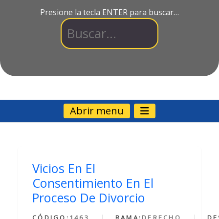
Presione la tecla ENTER para buscar…
Abrir menu
Vicios En El
Consentimiento En El
Proceso De Divorcio
CÓDIGO:
1463
RAMA:
DERECHO
DE