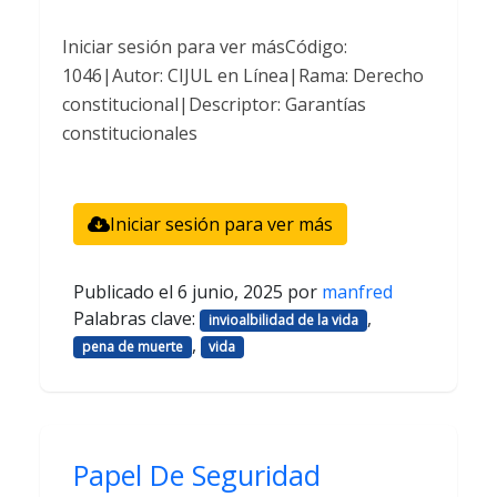
Iniciar sesión para ver másCódigo:
1046|Autor: CIJUL en Línea|Rama: Derecho
constitucional|Descriptor: Garantías
constitucionales
Iniciar sesión para ver más
Publicado el
6 junio, 2025
por
manfred
Palabras clave:
,
invioalbilidad de la vida
,
pena de muerte
vida
Papel De Seguridad