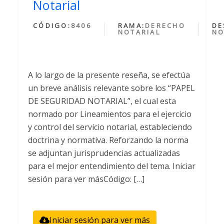
Notarial
CÓDIGO:
8406
RAMA:
DERECHO
DE
NOTARIAL
NO
A lo largo de la presente reseña, se efectúa
un breve análisis relevante sobre los “PAPEL
DE SEGURIDAD NOTARIAL”, el cual esta
normado por Lineamientos para el ejercicio
y control del servicio notarial, estableciendo
doctrina y normativa. Reforzando la norma
se adjuntan jurisprudencias actualizadas
para el mejor entendimiento del tema. Iniciar
sesión para ver másCódigo: […]
Iniciar sesión para ver más