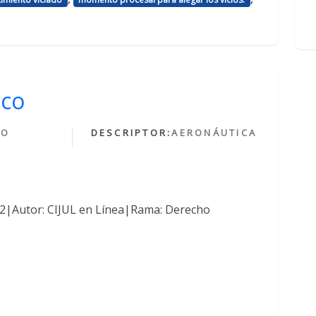
ico
HO
DESCRIPTOR:
AERONÁUTICA
O
762|Autor: CIJUL en Línea|Rama: Derecho