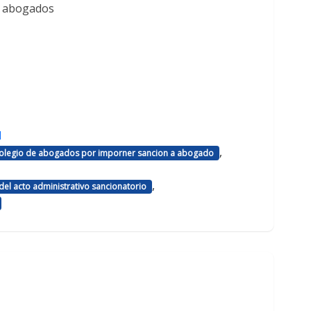
e abogados
d
,
 colegio de abogados por imporner sancion a abogado
,
el acto administrativo sancionatorio