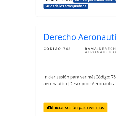
vicios de los actos juridicos
Derecho Aeronaut
CÓDIGO:
762
RAMA:
DEREC
AERONAUTIC
Iniciar sesión para ver másCódigo: 
aeronautico|Descriptor: Aeronáutica
Iniciar sesión para ver más