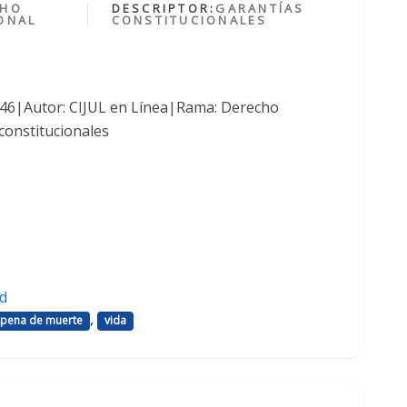
CHO
DESCRIPTOR:
GARANTÍAS
ONAL
CONSTITUCIONALES
1046|Autor: CIJUL en Línea|Rama: Derecho
constitucionales
d
,
pena de muerte
vida