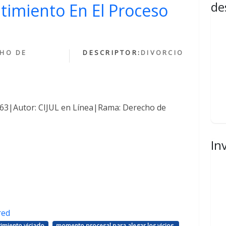
de
ntimiento En El Proceso
HO DE
DESCRIPTOR:
DIVORCIO
1463|Autor: CIJUL en Línea|Rama: Derecho de
In
red
,
,
imiento viciado
momento procesal para alegar los vicios.