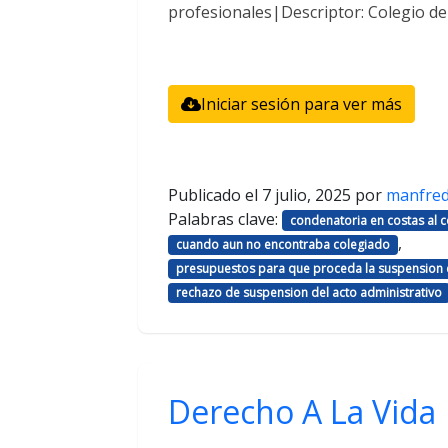
profesionales|Descriptor: Colegio d
Iniciar sesión para ver más
Publicado el
7 julio, 2025
por
manfre
Palabras clave:
condenatoria en costas al
,
cuando aun no encontraba colegiado
presupuestos para que proceda la suspension d
rechazo de suspension del acto administrativo
Derecho A La Vida