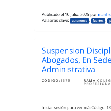
Publicado el
10 julio, 2025
por
manfr
Palabras clave:
,
,
autonomia
fuentes
p
Suspension Discipl
Abogados, En Sede
Administrativa
CÓDIGO:
1375
RAMA:
COLEG
PROFESIONA
Iniciar sesión para ver másCódigo: 1