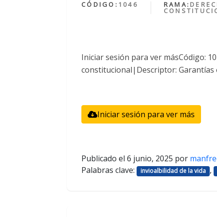
CÓDIGO:
1046
RAMA:
DERE
CONSTITUCI
Iniciar sesión para ver másCódigo: 
constitucional|Descriptor: Garantías 
Iniciar sesión para ver más
Publicado el
6 junio, 2025
por
manfre
Palabras clave:
,
invioalbilidad de la vida