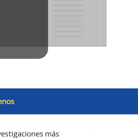
enos
vestigaciones más