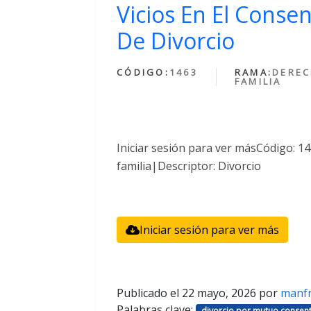
Vicios En El Conse
De Divorcio
CÓDIGO:
1463
RAMA:
DEREC
FAMILIA
Iniciar sesión para ver másCódigo: 
familia|Descriptor: Divorcio
Iniciar sesión para ver más
Publicado el
22 mayo, 2026
por
manf
Palabras clave:
divorcio por mutuo consent