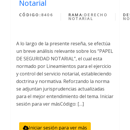
Notarial
CÓDIGO:
8406
RAMA:
DERECHO
DE
NOTARIAL
NO
A lo largo de la presente reseña, se efectúa
un breve análisis relevante sobre los “PAPEL
DE SEGURIDAD NOTARIAL”, el cual esta
normado por Lineamientos para el ejercicio
y control del servicio notarial, estableciendo
doctrina y normativa. Reforzando la norma
se adjuntan jurisprudencias actualizadas
para el mejor entendimiento del tema. Iniciar
sesión para ver másCódigo: […]
Iniciar sesión para ver más