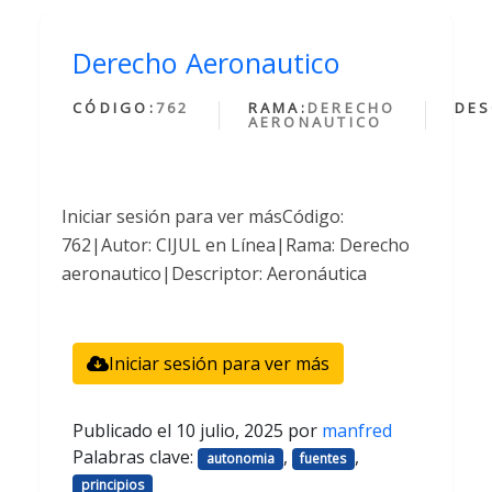
Derecho Aeronautico
CÓDIGO:
762
RAMA:
DERECHO
DES
AERONAUTICO
Iniciar sesión para ver másCódigo:
762|Autor: CIJUL en Línea|Rama: Derecho
aeronautico|Descriptor: Aeronáutica
Iniciar sesión para ver más
Publicado el
10 julio, 2025
por
manfred
Palabras clave:
,
,
autonomia
fuentes
principios