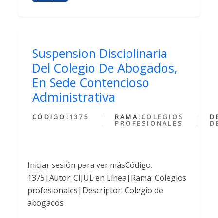
Suspension Disciplinaria
Del Colegio De Abogados,
En Sede Contencioso
Administrativa
CÓDIGO:
1375
RAMA:
COLEGIOS
D
PROFESIONALES
D
Iniciar sesión para ver másCódigo:
1375|Autor: CIJUL en Línea|Rama: Colegios
profesionales|Descriptor: Colegio de
abogados