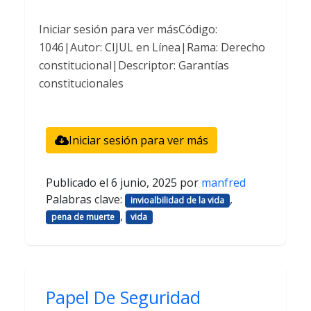
Iniciar sesión para ver másCódigo:
1046|Autor: CIJUL en Línea|Rama: Derecho
constitucional|Descriptor: Garantías
constitucionales
Iniciar sesión para ver más
Publicado el
6 junio, 2025
por
manfred
Palabras clave:
,
invioalbilidad de la vida
,
pena de muerte
vida
Papel De Seguridad