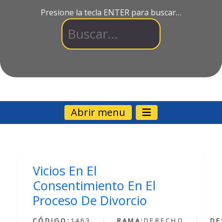
Presione la tecla ENTER para buscar…
Abrir menu
Vicios En El
Consentimiento En El
Proceso De Divorcio
CÓDIGO:
1463
RAMA:
DERECHO
DE