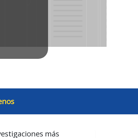
enos
vestigaciones más