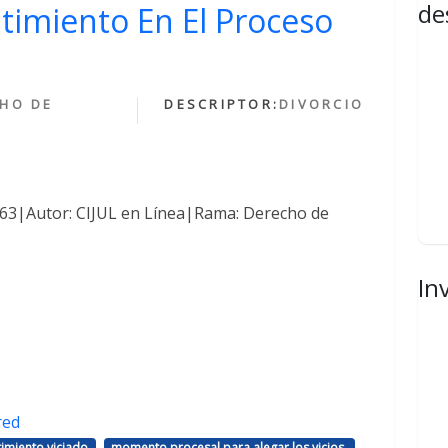
de
ntimiento En El Proceso
HO DE
DESCRIPTOR:
DIVORCIO
1463|Autor: CIJUL en Línea|Rama: Derecho de
In
red
,
,
imiento viciado
momento procesal para alegar los vicios.