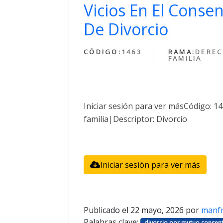
Vicios En El Conse
De Divorcio
CÓDIGO:
1463
RAMA:
DEREC
FAMILIA
Iniciar sesión para ver másCódigo: 
familia|Descriptor: Divorcio
Iniciar sesión para ver más
Publicado el
22 mayo, 2026
por
manf
Palabras clave:
divorcio por mutuo consent