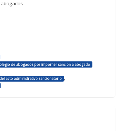
e abogados
d
,
 colegio de abogados por imporner sancion a abogado
,
el acto administrativo sancionatorio