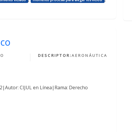
ico
HO
DESCRIPTOR:
AERONÁUTICA
O
762|Autor: CIJUL en Línea|Rama: Derecho