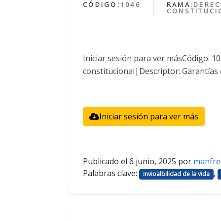
CÓDIGO:
1046
RAMA:
DERE
CONSTITUCI
Iniciar sesión para ver másCódigo: 
constitucional|Descriptor: Garantías 
Iniciar sesión para ver más
Publicado el
6 junio, 2025
por
manfre
Palabras clave:
,
invioalbilidad de la vida