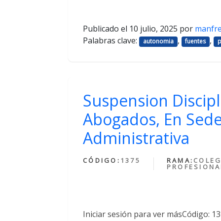
Publicado el
10 julio, 2025
por
manfr
Palabras clave:
,
,
autonomia
fuentes
p
Suspension Discipl
Abogados, En Sede
Administrativa
CÓDIGO:
1375
RAMA:
COLEG
PROFESIONA
Iniciar sesión para ver másCódigo: 1