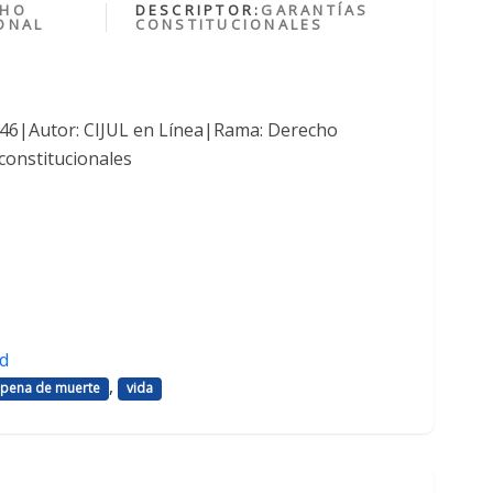
CHO
DESCRIPTOR:
GARANTÍAS
ONAL
CONSTITUCIONALES
1046|Autor: CIJUL en Línea|Rama: Derecho
constitucionales
d
,
pena de muerte
vida