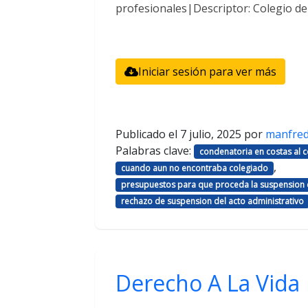
profesionales|Descriptor: Colegio d
Iniciar sesión para ver más
Publicado el
7 julio, 2025
por
manfre
Palabras clave:
condenatoria en costas al
,
cuando aun no encontraba colegiado
presupuestos para que proceda la suspension d
rechazo de suspension del acto administrativo
Derecho A La Vida