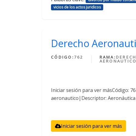
vicios de los actos juridicos
Derecho Aeronaut
CÓDIGO:
762
RAMA:
DEREC
AERONAUTIC
Iniciar sesión para ver másCódigo: 
aeronautico|Descriptor: Aeronáutica
Iniciar sesión para ver más