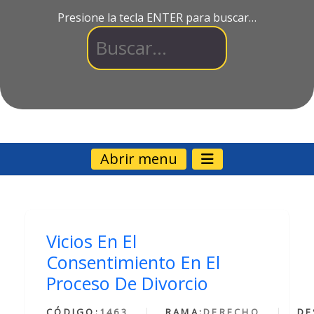
Presione la tecla ENTER para buscar…
Abrir menu
Vicios En El
Consentimiento En El
Proceso De Divorcio
CÓDIGO:
1463
RAMA:
DERECHO
DE