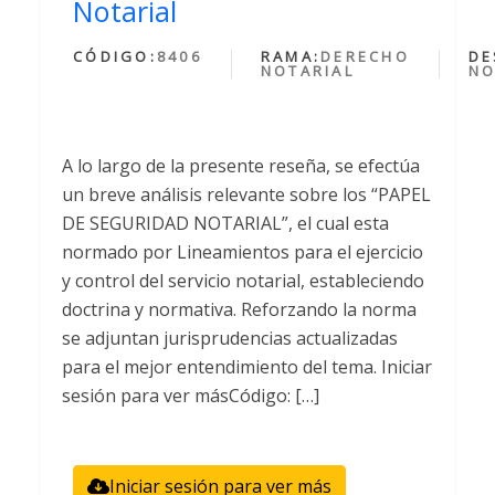
Notarial
CÓDIGO:
8406
RAMA:
DERECHO
DE
NOTARIAL
NO
A lo largo de la presente reseña, se efectúa
un breve análisis relevante sobre los “PAPEL
DE SEGURIDAD NOTARIAL”, el cual esta
normado por Lineamientos para el ejercicio
y control del servicio notarial, estableciendo
doctrina y normativa. Reforzando la norma
se adjuntan jurisprudencias actualizadas
para el mejor entendimiento del tema. Iniciar
sesión para ver másCódigo: […]
Iniciar sesión para ver más