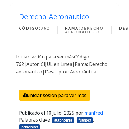
Derecho Aeronautico
CÓDIGO:
762
RAMA:
DERECHO
DES
AERONAUTICO
Iniciar sesión para ver másCódigo:
762|Autor: CIJUL en Línea|Rama: Derecho
aeronautico|Descriptor: Aeronáutica
Iniciar sesión para ver más
Publicado el
10 julio, 2025
por
manfred
Palabras clave:
,
,
autonomia
fuentes
principios