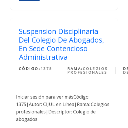
Suspension Disciplinaria
Del Colegio De Abogados,
En Sede Contencioso
Administrativa
CÓDIGO:
1375
RAMA:
COLEGIOS
D
PROFESIONALES
D
Iniciar sesión para ver másCódigo:
1375|Autor: CIJUL en Línea|Rama: Colegios
profesionales|Descriptor: Colegio de
abogados