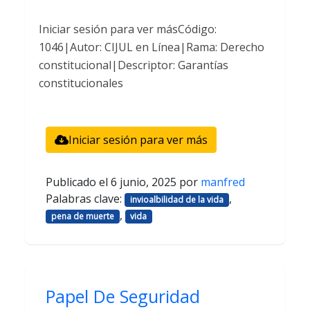
Iniciar sesión para ver másCódigo:
1046|Autor: CIJUL en Línea|Rama: Derecho
constitucional|Descriptor: Garantías
constitucionales
Iniciar sesión para ver más
Publicado el
6 junio, 2025
por
manfred
Palabras clave:
,
invioalbilidad de la vida
,
pena de muerte
vida
Papel De Seguridad