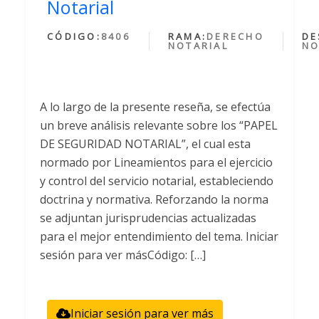
Notarial
CÓDIGO:
8406
RAMA:
DERECHO
DE
NOTARIAL
NO
A lo largo de la presente reseña, se efectúa
un breve análisis relevante sobre los “PAPEL
DE SEGURIDAD NOTARIAL”, el cual esta
normado por Lineamientos para el ejercicio
y control del servicio notarial, estableciendo
doctrina y normativa. Reforzando la norma
se adjuntan jurisprudencias actualizadas
para el mejor entendimiento del tema. Iniciar
sesión para ver másCódigo: […]
Iniciar sesión para ver más