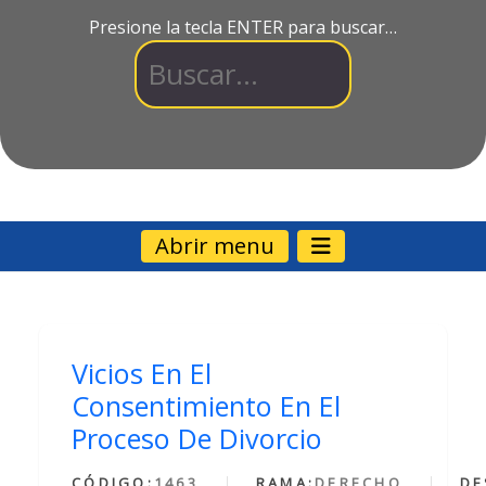
Presione la tecla ENTER para buscar…
Abrir menu
Vicios En El
Consentimiento En El
Proceso De Divorcio
CÓDIGO:
1463
RAMA:
DERECHO
DE