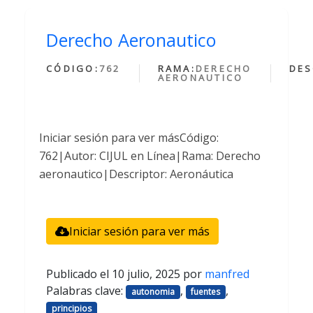
Derecho Aeronautico
CÓDIGO:
762
RAMA:
DERECHO
DES
AERONAUTICO
Iniciar sesión para ver másCódigo:
762|Autor: CIJUL en Línea|Rama: Derecho
aeronautico|Descriptor: Aeronáutica
Iniciar sesión para ver más
Publicado el
10 julio, 2025
por
manfred
Palabras clave:
,
,
autonomia
fuentes
principios