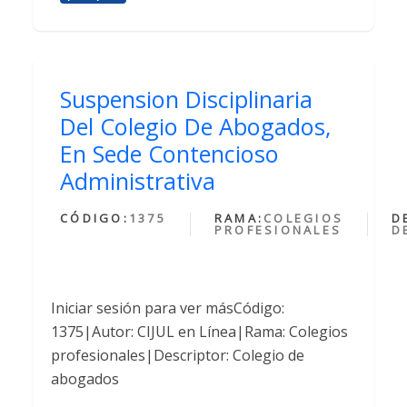
Suspension Disciplinaria
Del Colegio De Abogados,
En Sede Contencioso
Administrativa
CÓDIGO:
1375
RAMA:
COLEGIOS
D
PROFESIONALES
D
Iniciar sesión para ver másCódigo:
1375|Autor: CIJUL en Línea|Rama: Colegios
profesionales|Descriptor: Colegio de
abogados