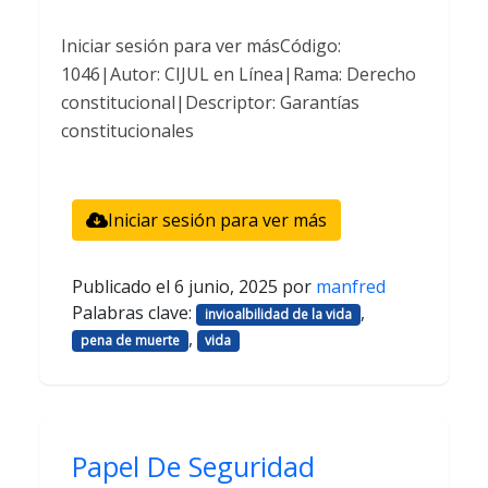
Iniciar sesión para ver másCódigo:
1046|Autor: CIJUL en Línea|Rama: Derecho
constitucional|Descriptor: Garantías
constitucionales
Iniciar sesión para ver más
Publicado el
6 junio, 2025
por
manfred
Palabras clave:
,
invioalbilidad de la vida
,
pena de muerte
vida
Papel De Seguridad