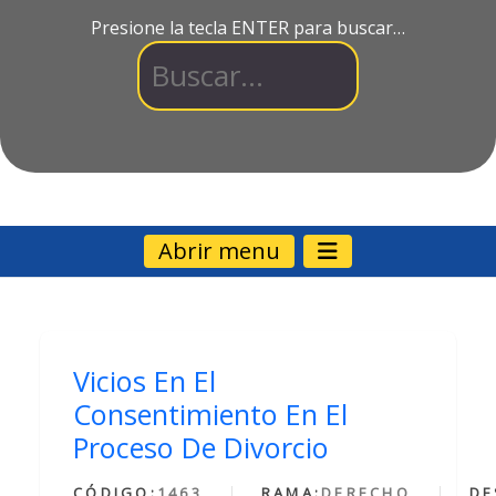
Presione la tecla ENTER para buscar…
Abrir menu
Vicios En El
Consentimiento En El
Proceso De Divorcio
CÓDIGO:
1463
RAMA:
DERECHO
DE