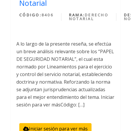
Notarial
CÓDIGO:
8406
RAMA:
DERECHO
DE
NOTARIAL
NO
A lo largo de la presente reseña, se efectúa
un breve análisis relevante sobre los “PAPEL
DE SEGURIDAD NOTARIAL”, el cual esta
normado por Lineamientos para el ejercicio
y control del servicio notarial, estableciendo
doctrina y normativa. Reforzando la norma
se adjuntan jurisprudencias actualizadas
para el mejor entendimiento del tema. Iniciar
sesión para ver másCódigo: […]
Iniciar sesión para ver más