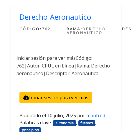
Derecho Aeronautico
CÓDIGO:
762
RAMA:
DERECHO
DES
AERONAUTICO
Iniciar sesión para ver másCódigo:
762|Autor: CIJUL en Línea|Rama: Derecho
aeronautico|Descriptor: Aeronáutica
Iniciar sesión para ver más
Publicado el
10 julio, 2025
por
manfred
Palabras clave:
,
,
autonomia
fuentes
principios