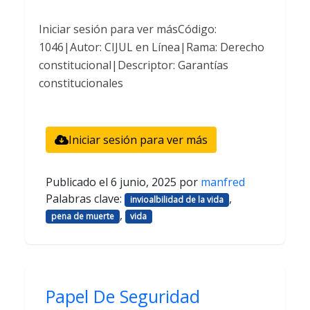
Iniciar sesión para ver másCódigo:
1046|Autor: CIJUL en Línea|Rama: Derecho
constitucional|Descriptor: Garantías
constitucionales
Iniciar sesión para ver más
Publicado el
6 junio, 2025
por
manfred
Palabras clave:
,
invioalbilidad de la vida
,
pena de muerte
vida
Papel De Seguridad