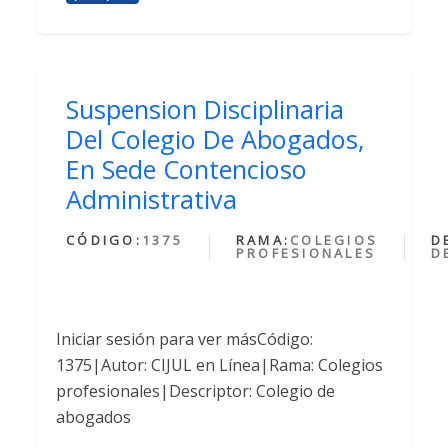
Suspension Disciplinaria
Del Colegio De Abogados,
En Sede Contencioso
Administrativa
CÓDIGO:
1375
RAMA:
COLEGIOS
D
PROFESIONALES
D
Iniciar sesión para ver másCódigo:
1375|Autor: CIJUL en Línea|Rama: Colegios
profesionales|Descriptor: Colegio de
abogados