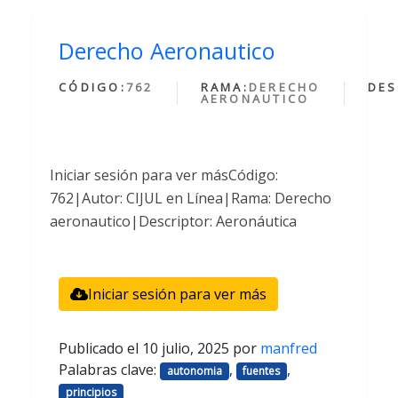
Derecho Aeronautico
CÓDIGO:
762
RAMA:
DERECHO
DES
AERONAUTICO
Iniciar sesión para ver másCódigo:
762|Autor: CIJUL en Línea|Rama: Derecho
aeronautico|Descriptor: Aeronáutica
Iniciar sesión para ver más
Publicado el
10 julio, 2025
por
manfred
Palabras clave:
,
,
autonomia
fuentes
principios