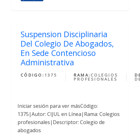
Suspension Disciplinaria
Del Colegio De Abogados,
En Sede Contencioso
Administrativa
CÓDIGO:
1375
RAMA:
COLEGIOS
D
PROFESIONALES
D
Iniciar sesión para ver másCódigo:
1375|Autor: CIJUL en Línea|Rama: Colegios
profesionales|Descriptor: Colegio de
abogados