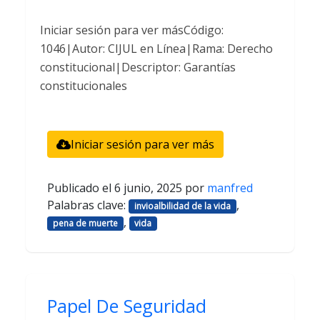
Iniciar sesión para ver másCódigo:
1046|Autor: CIJUL en Línea|Rama: Derecho
constitucional|Descriptor: Garantías
constitucionales
Iniciar sesión para ver más
Publicado el
6 junio, 2025
por
manfred
Palabras clave:
,
invioalbilidad de la vida
,
pena de muerte
vida
Papel De Seguridad