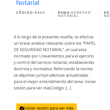
Notarial
CÓDIGO:
8406
RAMA:
DERECHO
DE
NOTARIAL
NO
A lo largo de la presente reseña, se efectúa
un breve análisis relevante sobre los “PAPEL
DE SEGURIDAD NOTARIAL”, el cual esta
normado por Lineamientos para el ejercicio
y control del servicio notarial, estableciendo
doctrina y normativa. Reforzando la norma
se adjuntan jurisprudencias actualizadas
para el mejor entendimiento del tema. Iniciar
sesión para ver másCódigo: […]
Iniciar sesión para ver más