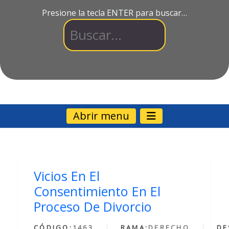
Presione la tecla ENTER para buscar…
Abrir menu
Vicios En El
Consentimiento En El
Proceso De Divorcio
CÓDIGO:
1463
RAMA:
DERECHO
DE