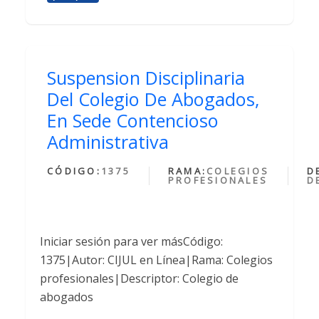
Suspension Disciplinaria
Del Colegio De Abogados,
En Sede Contencioso
Administrativa
CÓDIGO:
1375
RAMA:
COLEGIOS
D
PROFESIONALES
D
Iniciar sesión para ver másCódigo:
1375|Autor: CIJUL en Línea|Rama: Colegios
profesionales|Descriptor: Colegio de
abogados