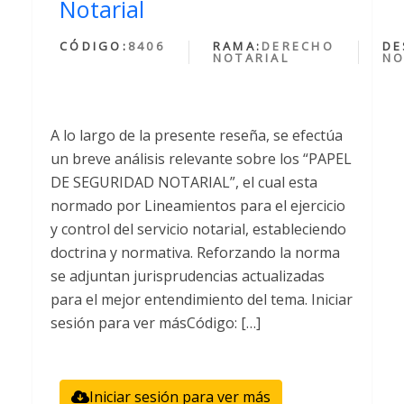
Notarial
CÓDIGO:
8406
RAMA:
DERECHO
DE
NOTARIAL
NO
A lo largo de la presente reseña, se efectúa
un breve análisis relevante sobre los “PAPEL
DE SEGURIDAD NOTARIAL”, el cual esta
normado por Lineamientos para el ejercicio
y control del servicio notarial, estableciendo
doctrina y normativa. Reforzando la norma
se adjuntan jurisprudencias actualizadas
para el mejor entendimiento del tema. Iniciar
sesión para ver másCódigo: […]
Iniciar sesión para ver más