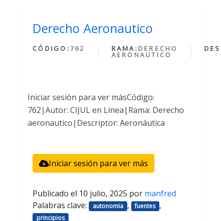
Derecho Aeronautico
CÓDIGO:
762
RAMA:
DERECHO
DES
AERONAUTICO
Iniciar sesión para ver másCódigo:
762|Autor: CIJUL en Línea|Rama: Derecho
aeronautico|Descriptor: Aeronáutica
Iniciar sesión para ver más
Publicado el
10 julio, 2025
por
manfred
Palabras clave:
,
,
autonomia
fuentes
principios