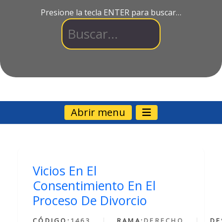
Presione la tecla ENTER para buscar…
Abrir menu
Vicios En El
Consentimiento En El
Proceso De Divorcio
CÓDIGO:
1463
RAMA:
DERECHO
DE