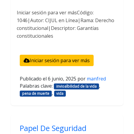
Iniciar sesión para ver másCódigo:
1046|Autor: CIJUL en Línea|Rama: Derecho
constitucional|Descriptor: Garantías
constitucionales
Iniciar sesión para ver más
Publicado el
6 junio, 2025
por
manfred
Palabras clave:
,
invioalbilidad de la vida
,
pena de muerte
vida
Papel De Seguridad