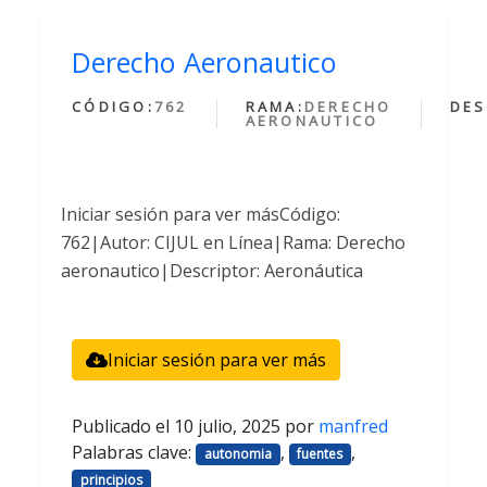
Derecho Aeronautico
CÓDIGO:
762
RAMA:
DERECHO
DES
AERONAUTICO
Iniciar sesión para ver másCódigo:
762|Autor: CIJUL en Línea|Rama: Derecho
aeronautico|Descriptor: Aeronáutica
Iniciar sesión para ver más
Publicado el
10 julio, 2025
por
manfred
Palabras clave:
,
,
autonomia
fuentes
principios