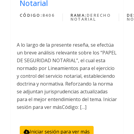
Notarial
CÓDIGO:
8406
RAMA:
DERECHO
DE
NOTARIAL
NO
A lo largo de la presente reseña, se efectúa
un breve análisis relevante sobre los “PAPEL
DE SEGURIDAD NOTARIAL”, el cual esta
normado por Lineamientos para el ejercicio
y control del servicio notarial, estableciendo
doctrina y normativa. Reforzando la norma
se adjuntan jurisprudencias actualizadas
para el mejor entendimiento del tema. Iniciar
sesión para ver másCódigo: […]
Iniciar sesión para ver más