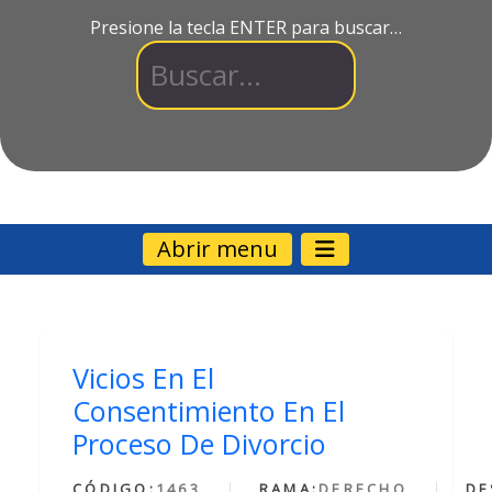
Presione la tecla ENTER para buscar…
Abrir menu
Vicios En El
Consentimiento En El
Proceso De Divorcio
CÓDIGO:
1463
RAMA:
DERECHO
DE