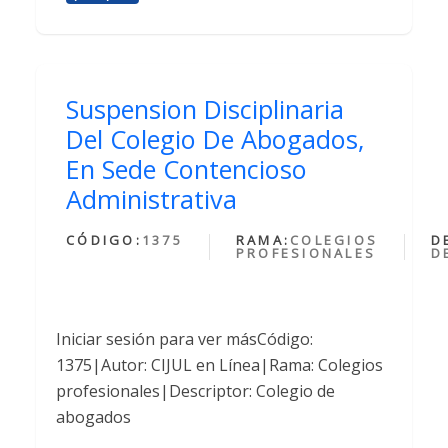
Suspension Disciplinaria
Del Colegio De Abogados,
En Sede Contencioso
Administrativa
CÓDIGO:
1375
RAMA:
COLEGIOS
D
PROFESIONALES
D
Iniciar sesión para ver másCódigo:
1375|Autor: CIJUL en Línea|Rama: Colegios
profesionales|Descriptor: Colegio de
abogados