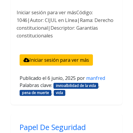
Iniciar sesión para ver másCódigo:
1046|Autor: CIJUL en Línea|Rama: Derecho
constitucional|Descriptor: Garantías
constitucionales
Iniciar sesión para ver más
Publicado el
6 junio, 2025
por
manfred
Palabras clave:
,
invioalbilidad de la vida
,
pena de muerte
vida
Papel De Seguridad