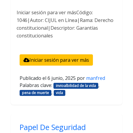
Iniciar sesión para ver másCódigo:
1046|Autor: CIJUL en Línea|Rama: Derecho
constitucional|Descriptor: Garantías
constitucionales
Iniciar sesión para ver más
Publicado el
6 junio, 2025
por
manfred
Palabras clave:
,
invioalbilidad de la vida
,
pena de muerte
vida
Papel De Seguridad