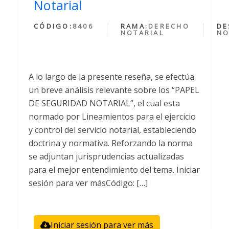
Notarial
CÓDIGO:
8406
RAMA:
DERECHO
DE
NOTARIAL
NO
A lo largo de la presente reseña, se efectúa
un breve análisis relevante sobre los “PAPEL
DE SEGURIDAD NOTARIAL”, el cual esta
normado por Lineamientos para el ejercicio
y control del servicio notarial, estableciendo
doctrina y normativa. Reforzando la norma
se adjuntan jurisprudencias actualizadas
para el mejor entendimiento del tema. Iniciar
sesión para ver másCódigo: […]
Iniciar sesión para ver más