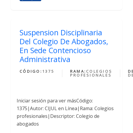
Suspension Disciplinaria
Del Colegio De Abogados,
En Sede Contencioso
Administrativa
CÓDIGO:
1375
RAMA:
COLEGIOS
D
PROFESIONALES
D
Iniciar sesión para ver másCódigo:
1375|Autor: CIJUL en Línea|Rama: Colegios
profesionales|Descriptor: Colegio de
abogados