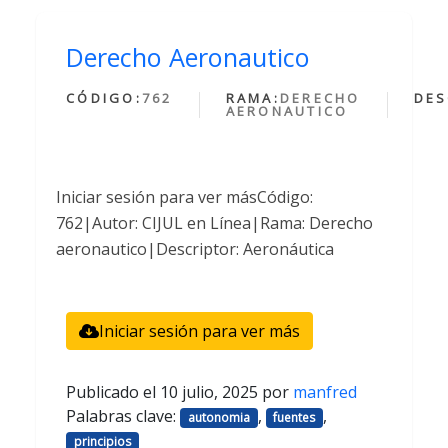
Derecho Aeronautico
CÓDIGO:
762
RAMA:
DERECHO
DES
AERONAUTICO
Iniciar sesión para ver másCódigo:
762|Autor: CIJUL en Línea|Rama: Derecho
aeronautico|Descriptor: Aeronáutica
Iniciar sesión para ver más
Publicado el
10 julio, 2025
por
manfred
Palabras clave:
,
,
autonomia
fuentes
principios