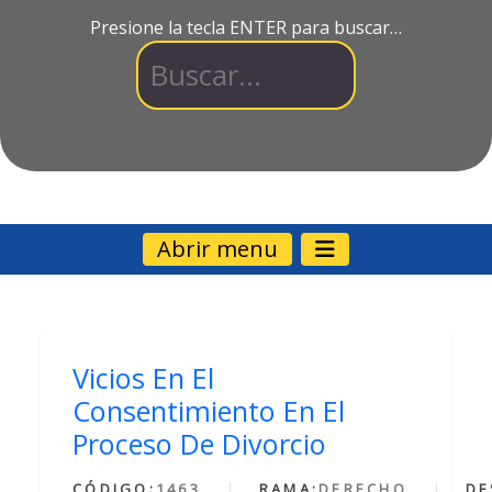
Presione la tecla ENTER para buscar…
Abrir menu
Vicios En El
Consentimiento En El
Proceso De Divorcio
CÓDIGO:
1463
RAMA:
DERECHO
DE