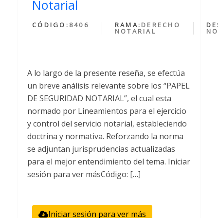
Notarial
CÓDIGO:
8406
RAMA:
DERECHO
DE
NOTARIAL
NO
A lo largo de la presente reseña, se efectúa
un breve análisis relevante sobre los “PAPEL
DE SEGURIDAD NOTARIAL”, el cual esta
normado por Lineamientos para el ejercicio
y control del servicio notarial, estableciendo
doctrina y normativa. Reforzando la norma
se adjuntan jurisprudencias actualizadas
para el mejor entendimiento del tema. Iniciar
sesión para ver másCódigo: […]
Iniciar sesión para ver más