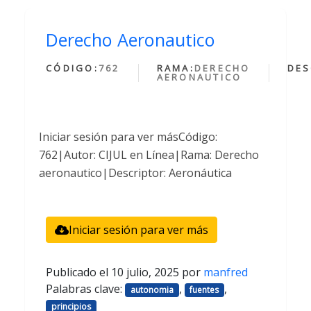
Derecho Aeronautico
CÓDIGO:
762
RAMA:
DERECHO
DES
AERONAUTICO
Iniciar sesión para ver másCódigo:
762|Autor: CIJUL en Línea|Rama: Derecho
aeronautico|Descriptor: Aeronáutica
Iniciar sesión para ver más
Publicado el
10 julio, 2025
por
manfred
Palabras clave:
,
,
autonomia
fuentes
principios