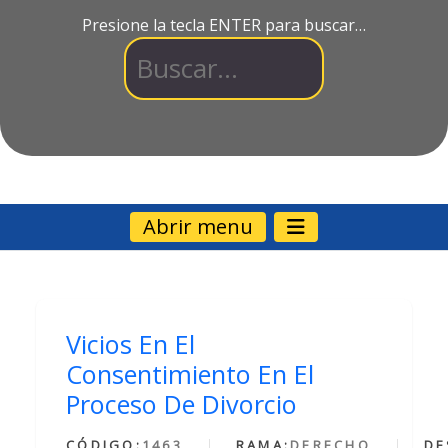
Presione la tecla ENTER para buscar…
Abrir menu
Vicios En El
Consentimiento En El
Proceso De Divorcio
CÓDIGO:
1463
RAMA:
DERECHO
DE