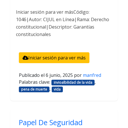
Iniciar sesión para ver másCódigo:
1046|Autor: CIJUL en Línea|Rama: Derecho
constitucional|Descriptor: Garantías
constitucionales
Iniciar sesión para ver más
Publicado el
6 junio, 2025
por
manfred
Palabras clave:
,
invioalbilidad de la vida
,
pena de muerte
vida
Papel De Seguridad