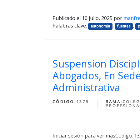
Publicado el
10 julio, 2025
por
manfr
Palabras clave:
,
,
autonomia
fuentes
p
Suspension Discipl
Abogados, En Sede
Administrativa
CÓDIGO:
1375
RAMA:
COLEG
PROFESIONA
Iniciar sesión para ver másCódigo: 1