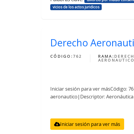
vicios de los actos juridicos
Derecho Aeronaut
CÓDIGO:
762
RAMA:
DEREC
AERONAUTIC
Iniciar sesión para ver másCódigo: 
aeronautico|Descriptor: Aeronáutica
Iniciar sesión para ver más