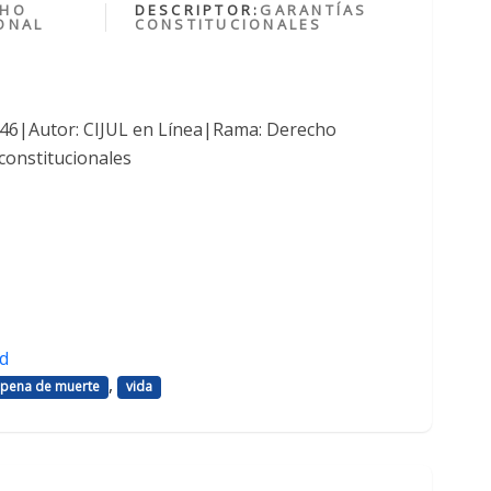
CHO
DESCRIPTOR:
GARANTÍAS
ONAL
CONSTITUCIONALES
1046|Autor: CIJUL en Línea|Rama: Derecho
constitucionales
d
,
pena de muerte
vida