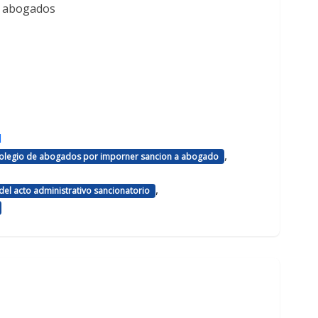
e abogados
d
,
 colegio de abogados por imporner sancion a abogado
,
el acto administrativo sancionatorio