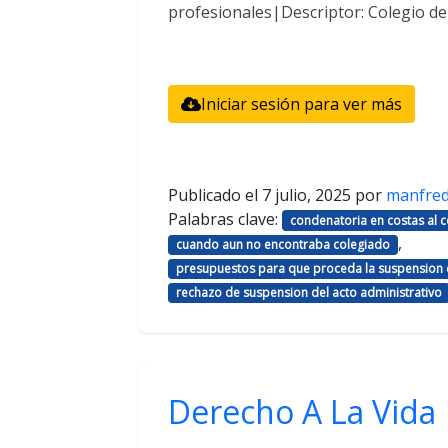
profesionales|Descriptor: Colegio d
Iniciar sesión para ver más
Publicado el
7 julio, 2025
por
manfre
Palabras clave:
condenatoria en costas al
,
cuando aun no encontraba colegiado
presupuestos para que proceda la suspension d
rechazo de suspension del acto administrativo
Derecho A La Vida