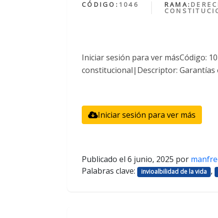
CÓDIGO:
1046
RAMA:
DERE
CONSTITUCI
Iniciar sesión para ver másCódigo: 
constitucional|Descriptor: Garantías 
Iniciar sesión para ver más
Publicado el
6 junio, 2025
por
manfre
Palabras clave:
,
invioalbilidad de la vida