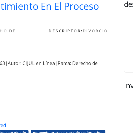
de
ntimiento En El Proceso
HO DE
DESCRIPTOR:
DIVORCIO
1463|Autor: CIJUL en Línea|Rama: Derecho de
In
red
,
,
imiento viciado
momento procesal para alegar los vicios.