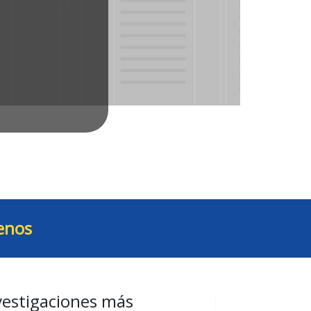
enos
vestigaciones más