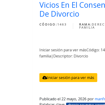
Vicios En El Conse
De Divorcio
CÓDIGO:
1463
RAMA:
DEREC
FAMILIA
Iniciar sesión para ver másCódigo: 
familia|Descriptor: Divorcio
Iniciar sesión para ver más
Publicado el
22 mayo, 2026
por
manf
Palabras clave:
divorcio por mutuo consent