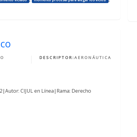
ico
HO
DESCRIPTOR:
AERONÁUTICA
O
762|Autor: CIJUL en Línea|Rama: Derecho