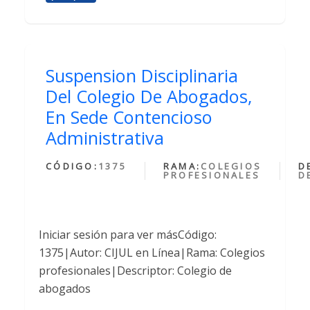
Suspension Disciplinaria
Del Colegio De Abogados,
En Sede Contencioso
Administrativa
CÓDIGO:
1375
RAMA:
COLEGIOS
D
PROFESIONALES
D
Iniciar sesión para ver másCódigo:
1375|Autor: CIJUL en Línea|Rama: Colegios
profesionales|Descriptor: Colegio de
abogados