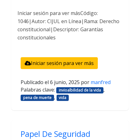
Iniciar sesión para ver másCódigo:
1046|Autor: CIJUL en Línea|Rama: Derecho
constitucional|Descriptor: Garantías
constitucionales
Iniciar sesión para ver más
Publicado el
6 junio, 2025
por
manfred
Palabras clave:
,
invioalbilidad de la vida
,
pena de muerte
vida
Papel De Seguridad