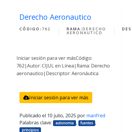
Derecho Aeronautico
CÓDIGO:
762
RAMA:
DERECHO
DES
AERONAUTICO
Iniciar sesión para ver másCódigo:
762|Autor: CIJUL en Línea|Rama: Derecho
aeronautico|Descriptor: Aeronáutica
Iniciar sesión para ver más
Publicado el
10 julio, 2025
por
manfred
Palabras clave:
,
,
autonomia
fuentes
principios