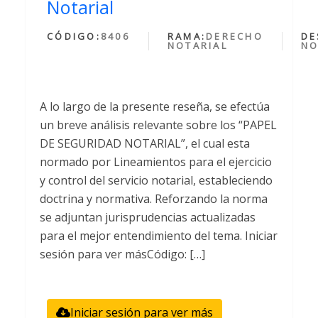
Notarial
CÓDIGO:
8406
RAMA:
DERECHO
DE
NOTARIAL
NO
A lo largo de la presente reseña, se efectúa
un breve análisis relevante sobre los “PAPEL
DE SEGURIDAD NOTARIAL”, el cual esta
normado por Lineamientos para el ejercicio
y control del servicio notarial, estableciendo
doctrina y normativa. Reforzando la norma
se adjuntan jurisprudencias actualizadas
para el mejor entendimiento del tema. Iniciar
sesión para ver másCódigo: […]
Iniciar sesión para ver más