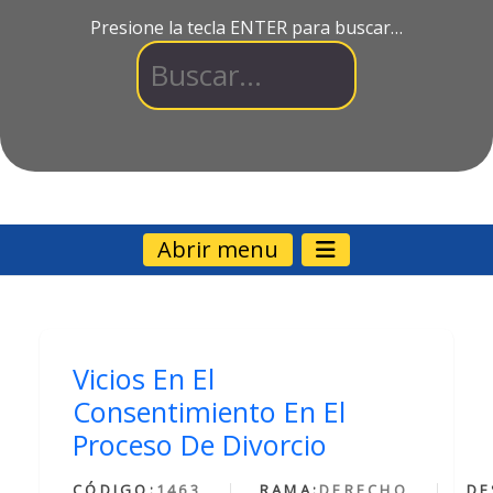
Presione la tecla ENTER para buscar…
Abrir menu
Vicios En El
Consentimiento En El
Proceso De Divorcio
CÓDIGO:
1463
RAMA:
DERECHO
DE