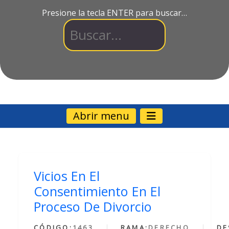
Presione la tecla ENTER para buscar…
Abrir menu
Vicios En El
Consentimiento En El
Proceso De Divorcio
CÓDIGO:
1463
RAMA:
DERECHO
DE