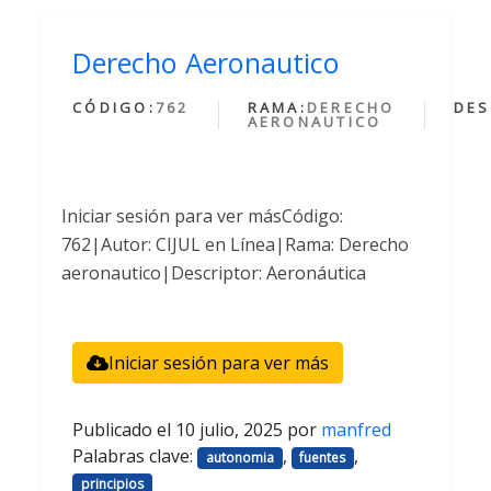
Derecho Aeronautico
CÓDIGO:
762
RAMA:
DERECHO
DES
AERONAUTICO
Iniciar sesión para ver másCódigo:
762|Autor: CIJUL en Línea|Rama: Derecho
aeronautico|Descriptor: Aeronáutica
Iniciar sesión para ver más
Publicado el
10 julio, 2025
por
manfred
Palabras clave:
,
,
autonomia
fuentes
principios