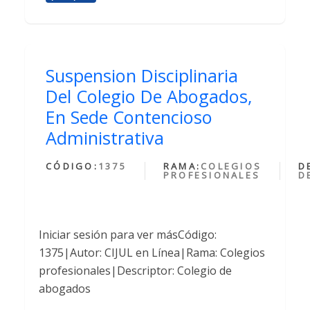
Suspension Disciplinaria
Del Colegio De Abogados,
En Sede Contencioso
Administrativa
CÓDIGO:
1375
RAMA:
COLEGIOS
D
PROFESIONALES
D
Iniciar sesión para ver másCódigo:
1375|Autor: CIJUL en Línea|Rama: Colegios
profesionales|Descriptor: Colegio de
abogados