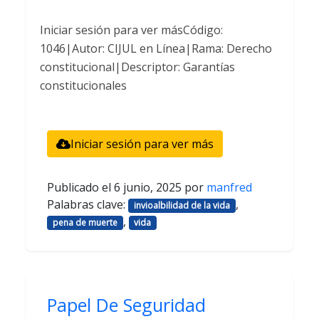
Iniciar sesión para ver másCódigo:
1046|Autor: CIJUL en Línea|Rama: Derecho
constitucional|Descriptor: Garantías
constitucionales
Iniciar sesión para ver más
Publicado el
6 junio, 2025
por
manfred
Palabras clave:
,
invioalbilidad de la vida
,
pena de muerte
vida
Papel De Seguridad