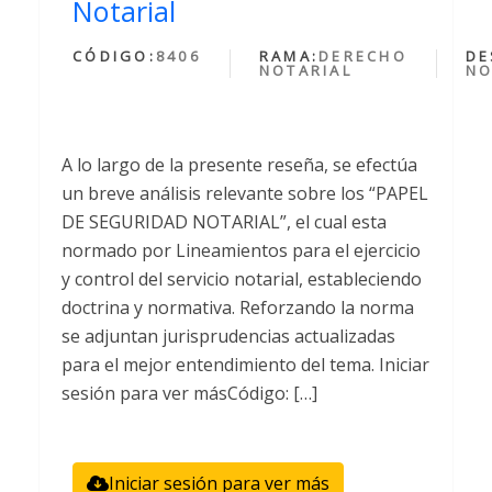
Notarial
CÓDIGO:
8406
RAMA:
DERECHO
DE
NOTARIAL
NO
A lo largo de la presente reseña, se efectúa
un breve análisis relevante sobre los “PAPEL
DE SEGURIDAD NOTARIAL”, el cual esta
normado por Lineamientos para el ejercicio
y control del servicio notarial, estableciendo
doctrina y normativa. Reforzando la norma
se adjuntan jurisprudencias actualizadas
para el mejor entendimiento del tema. Iniciar
sesión para ver másCódigo: […]
Iniciar sesión para ver más