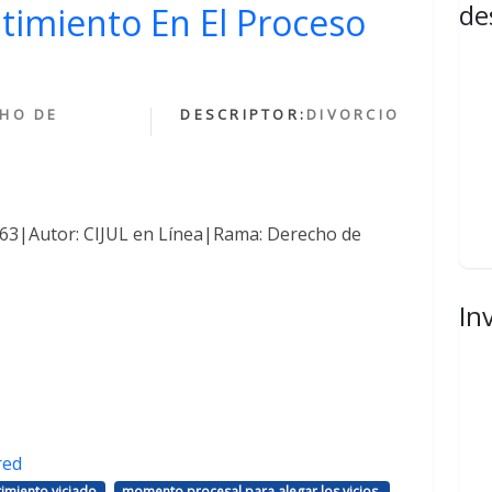
de
ntimiento En El Proceso
HO DE
DESCRIPTOR:
DIVORCIO
1463|Autor: CIJUL en Línea|Rama: Derecho de
In
red
,
,
imiento viciado
momento procesal para alegar los vicios.