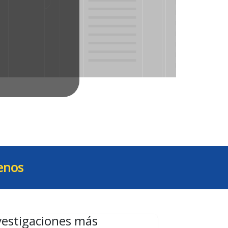
enos
vestigaciones más