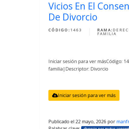
Vicios En El Conse
De Divorcio
CÓDIGO:
1463
RAMA:
DEREC
FAMILIA
Iniciar sesión para ver másCódigo: 
familia|Descriptor: Divorcio
Iniciar sesión para ver más
Publicado el
22 mayo, 2026
por
manf
Palabras clave:
divorcio por mutuo consent