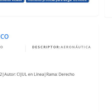
ico
HO
DESCRIPTOR:
AERONÁUTICA
O
762|Autor: CIJUL en Línea|Rama: Derecho