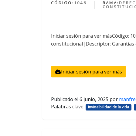
CÓDIGO:
1046
RAMA:
DERE
CONSTITUCI
Iniciar sesión para ver másCódigo: 
constitucional|Descriptor: Garantías 
Iniciar sesión para ver más
Publicado el
6 junio, 2025
por
manfre
Palabras clave:
,
invioalbilidad de la vida