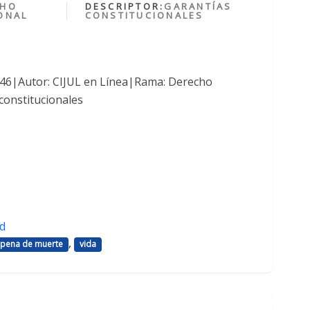
CHO
DESCRIPTOR:
GARANTÍAS
ONAL
CONSTITUCIONALES
1046|Autor: CIJUL en Línea|Rama: Derecho
constitucionales
d
,
pena de muerte
vida