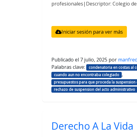
profesionales|Descriptor: Colegio d
Iniciar sesión para ver más
Publicado el
7 julio, 2025
por
manfre
Palabras clave:
condenatoria en costas al
,
cuando aun no encontraba colegiado
presupuestos para que proceda la suspension d
rechazo de suspension del acto administrativo
Derecho A La Vida