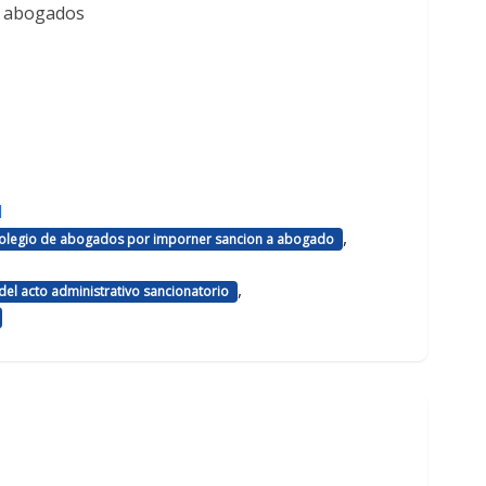
e abogados
d
,
 colegio de abogados por imporner sancion a abogado
,
el acto administrativo sancionatorio