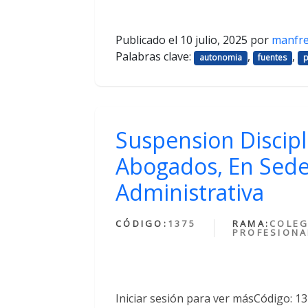
Publicado el
10 julio, 2025
por
manfr
Palabras clave:
,
,
autonomia
fuentes
p
Suspension Discipl
Abogados, En Sede
Administrativa
CÓDIGO:
1375
RAMA:
COLEG
PROFESIONA
Iniciar sesión para ver másCódigo: 1