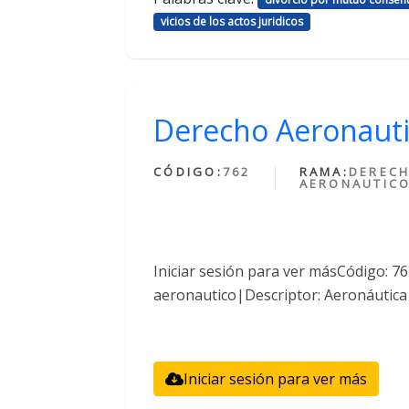
vicios de los actos juridicos
Derecho Aeronaut
CÓDIGO:
762
RAMA:
DEREC
AERONAUTIC
Iniciar sesión para ver másCódigo: 
aeronautico|Descriptor: Aeronáutica
Iniciar sesión para ver más