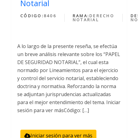
Notarial
CÓDIGO:
8406
RAMA:
DERECHO
DE
NOTARIAL
NO
A lo largo de la presente reseña, se efectúa
un breve análisis relevante sobre los “PAPEL
DE SEGURIDAD NOTARIAL”, el cual esta
normado por Lineamientos para el ejercicio
y control del servicio notarial, estableciendo
doctrina y normativa. Reforzando la norma
se adjuntan jurisprudencias actualizadas
para el mejor entendimiento del tema. Iniciar
sesión para ver másCódigo: […]
Iniciar sesión para ver más