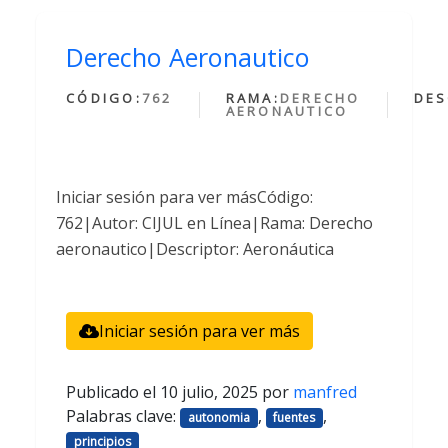
Derecho Aeronautico
CÓDIGO:
762
RAMA:
DERECHO
DES
AERONAUTICO
Iniciar sesión para ver másCódigo:
762|Autor: CIJUL en Línea|Rama: Derecho
aeronautico|Descriptor: Aeronáutica
Iniciar sesión para ver más
Publicado el
10 julio, 2025
por
manfred
Palabras clave:
,
,
autonomia
fuentes
principios