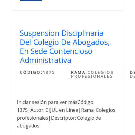
Suspension Disciplinaria
Del Colegio De Abogados,
En Sede Contencioso
Administrativa
CÓDIGO:
1375
RAMA:
COLEGIOS
D
PROFESIONALES
D
Iniciar sesión para ver másCódigo:
1375|Autor: CIJUL en Línea|Rama: Colegios
profesionales|Descriptor: Colegio de
abogados