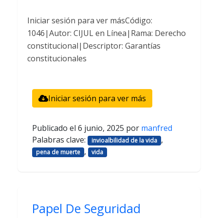
Iniciar sesión para ver másCódigo:
1046|Autor: CIJUL en Línea|Rama: Derecho
constitucional|Descriptor: Garantías
constitucionales
Iniciar sesión para ver más
Publicado el
6 junio, 2025
por
manfred
Palabras clave:
,
invioalbilidad de la vida
,
pena de muerte
vida
Papel De Seguridad