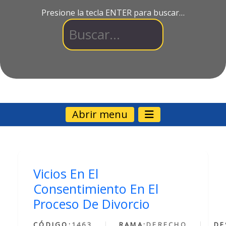
Presione la tecla ENTER para buscar…
Abrir menu
Vicios En El
Consentimiento En El
Proceso De Divorcio
CÓDIGO:
1463
RAMA:
DERECHO
DE