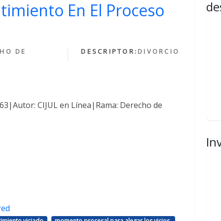
de
ntimiento En El Proceso
HO DE
DESCRIPTOR:
DIVORCIO
1463|Autor: CIJUL en Línea|Rama: Derecho de
In
red
,
,
imiento viciado
momento procesal para alegar los vicios.