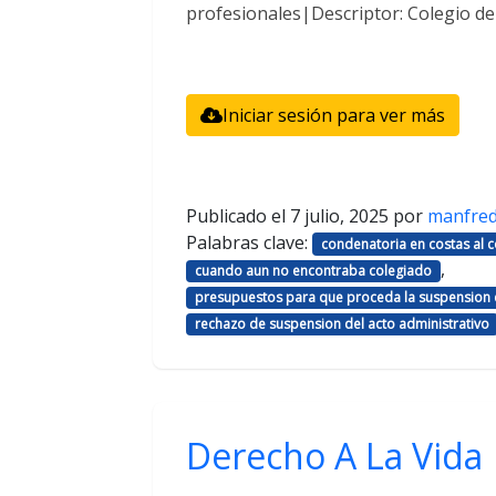
profesionales|Descriptor: Colegio d
Iniciar sesión para ver más
Publicado el
7 julio, 2025
por
manfre
Palabras clave:
condenatoria en costas al
,
cuando aun no encontraba colegiado
presupuestos para que proceda la suspension d
rechazo de suspension del acto administrativo
Derecho A La Vida