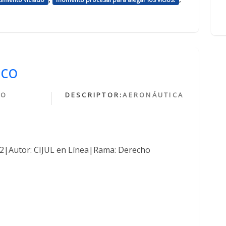
ico
HO
DESCRIPTOR:
AERONÁUTICA
O
762|Autor: CIJUL en Línea|Rama: Derecho