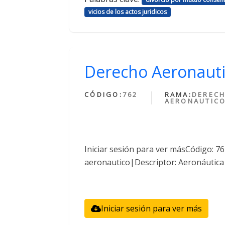
vicios de los actos juridicos
Derecho Aeronaut
CÓDIGO:
762
RAMA:
DEREC
AERONAUTIC
Iniciar sesión para ver másCódigo: 
aeronautico|Descriptor: Aeronáutica
Iniciar sesión para ver más