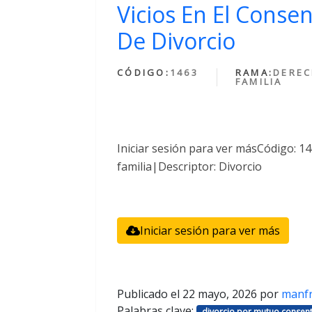
Vicios En El Conse
De Divorcio
CÓDIGO:
1463
RAMA:
DEREC
FAMILIA
Iniciar sesión para ver másCódigo: 
familia|Descriptor: Divorcio
Iniciar sesión para ver más
Publicado el
22 mayo, 2026
por
manf
Palabras clave:
divorcio por mutuo consent