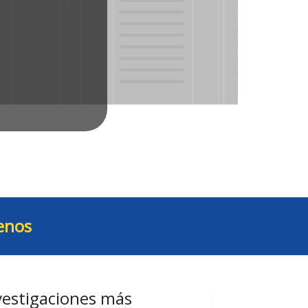
enos
vestigaciones más