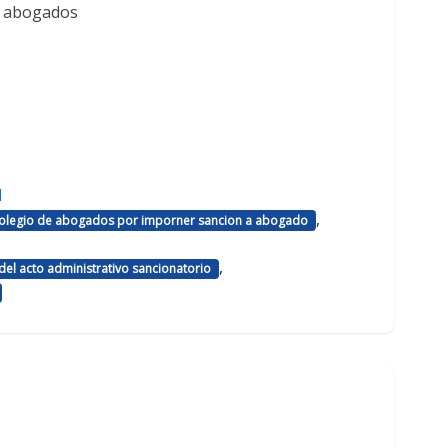
e abogados
d
,
 colegio de abogados por imporner sancion a abogado
,
el acto administrativo sancionatorio