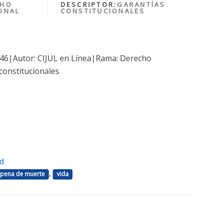
CHO
DESCRIPTOR:
GARANTÍAS
ONAL
CONSTITUCIONALES
1046|Autor: CIJUL en Línea|Rama: Derecho
constitucionales
d
,
pena de muerte
vida