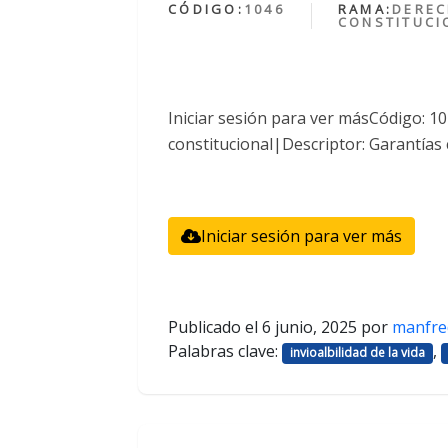
CÓDIGO:
1046
RAMA:
DERE
CONSTITUCI
Iniciar sesión para ver másCódigo: 
constitucional|Descriptor: Garantías 
Iniciar sesión para ver más
Publicado el
6 junio, 2025
por
manfre
Palabras clave:
,
invioalbilidad de la vida