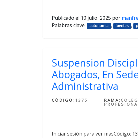
Publicado el
10 julio, 2025
por
manfr
Palabras clave:
,
,
autonomia
fuentes
p
Suspension Discipl
Abogados, En Sede
Administrativa
CÓDIGO:
1375
RAMA:
COLEG
PROFESIONA
Iniciar sesión para ver másCódigo: 1