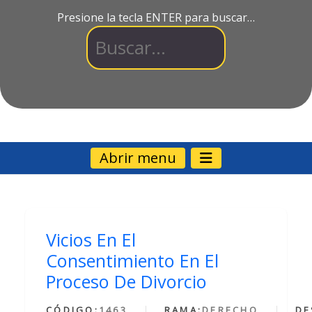
Presione la tecla ENTER para buscar…
Abrir menu
Vicios En El
Consentimiento En El
Proceso De Divorcio
CÓDIGO:
1463
RAMA:
DERECHO
DE