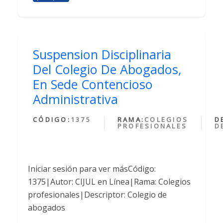
Suspension Disciplinaria
Del Colegio De Abogados,
En Sede Contencioso
Administrativa
CÓDIGO:
1375
RAMA:
COLEGIOS
D
PROFESIONALES
D
Iniciar sesión para ver másCódigo:
1375|Autor: CIJUL en Línea|Rama: Colegios
profesionales|Descriptor: Colegio de
abogados