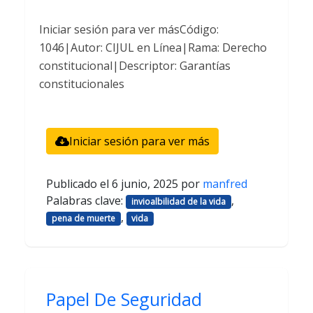
Iniciar sesión para ver másCódigo:
1046|Autor: CIJUL en Línea|Rama: Derecho
constitucional|Descriptor: Garantías
constitucionales
Iniciar sesión para ver más
Publicado el
6 junio, 2025
por
manfred
Palabras clave:
,
invioalbilidad de la vida
,
pena de muerte
vida
Papel De Seguridad