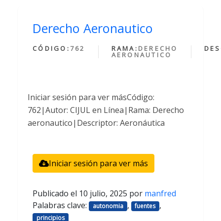
Derecho Aeronautico
CÓDIGO:
762
RAMA:
DERECHO
DES
AERONAUTICO
Iniciar sesión para ver másCódigo:
762|Autor: CIJUL en Línea|Rama: Derecho
aeronautico|Descriptor: Aeronáutica
Iniciar sesión para ver más
Publicado el
10 julio, 2025
por
manfred
Palabras clave:
,
,
autonomia
fuentes
principios