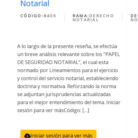
Notarial
CÓDIGO:
8406
RAMA:
DERECHO
DE
NOTARIAL
NO
A lo largo de la presente reseña, se efectúa
un breve análisis relevante sobre los “PAPEL
DE SEGURIDAD NOTARIAL”, el cual esta
normado por Lineamientos para el ejercicio
y control del servicio notarial, estableciendo
doctrina y normativa. Reforzando la norma
se adjuntan jurisprudencias actualizadas
para el mejor entendimiento del tema. Iniciar
sesión para ver másCódigo: […]
Iniciar sesión para ver más