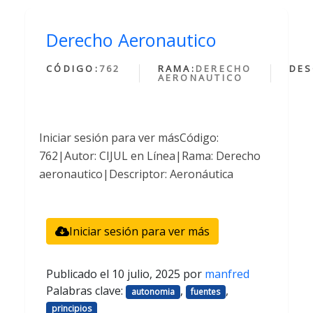
Derecho Aeronautico
CÓDIGO:
762
RAMA:
DERECHO
DES
AERONAUTICO
Iniciar sesión para ver másCódigo:
762|Autor: CIJUL en Línea|Rama: Derecho
aeronautico|Descriptor: Aeronáutica
Iniciar sesión para ver más
Publicado el
10 julio, 2025
por
manfred
Palabras clave:
,
,
autonomia
fuentes
principios