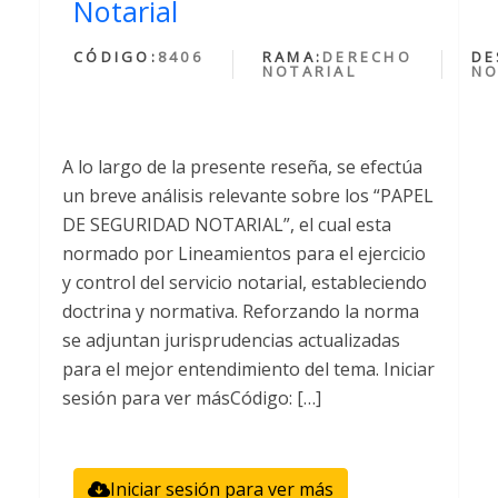
Notarial
CÓDIGO:
8406
RAMA:
DERECHO
DE
NOTARIAL
NO
A lo largo de la presente reseña, se efectúa
un breve análisis relevante sobre los “PAPEL
DE SEGURIDAD NOTARIAL”, el cual esta
normado por Lineamientos para el ejercicio
y control del servicio notarial, estableciendo
doctrina y normativa. Reforzando la norma
se adjuntan jurisprudencias actualizadas
para el mejor entendimiento del tema. Iniciar
sesión para ver másCódigo: […]
Iniciar sesión para ver más