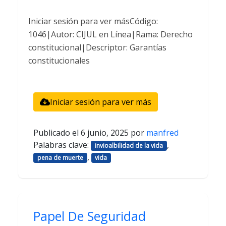
Iniciar sesión para ver másCódigo:
1046|Autor: CIJUL en Línea|Rama: Derecho
constitucional|Descriptor: Garantías
constitucionales
Iniciar sesión para ver más
Publicado el
6 junio, 2025
por
manfred
Palabras clave:
,
invioalbilidad de la vida
,
pena de muerte
vida
Papel De Seguridad