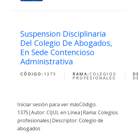
Suspension Disciplinaria
Del Colegio De Abogados,
En Sede Contencioso
Administrativa
CÓDIGO:
1375
RAMA:
COLEGIOS
D
PROFESIONALES
D
Iniciar sesión para ver másCódigo:
1375|Autor: CIJUL en Línea|Rama: Colegios
profesionales|Descriptor: Colegio de
abogados