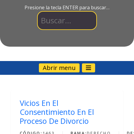
Presione la tecla ENTER para buscar…
Abrir menu
Vicios En El
Consentimiento En El
Proceso De Divorcio
CÓDIGO:
1463
RAMA:
DERECHO
DE