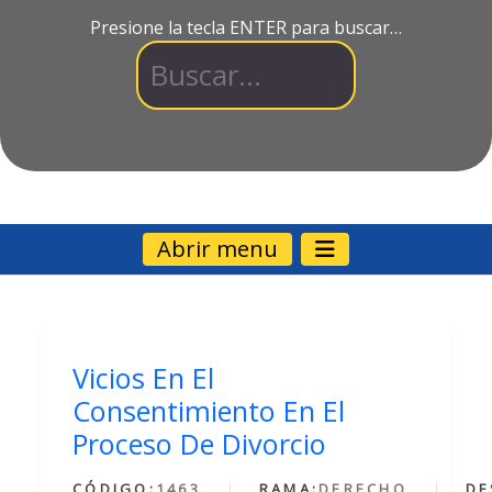
Presione la tecla ENTER para buscar…
Abrir menu
Vicios En El
Consentimiento En El
Proceso De Divorcio
CÓDIGO:
1463
RAMA:
DERECHO
DE