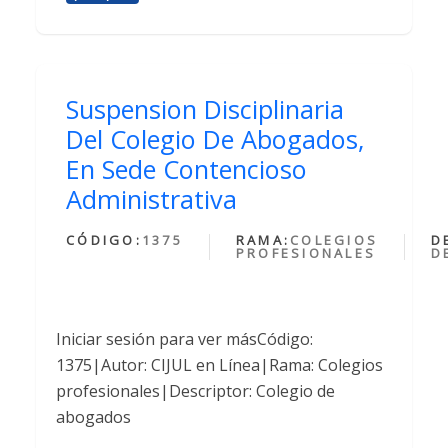
Suspension Disciplinaria
Del Colegio De Abogados,
En Sede Contencioso
Administrativa
CÓDIGO:
1375
RAMA:
COLEGIOS
D
PROFESIONALES
D
Iniciar sesión para ver másCódigo:
1375|Autor: CIJUL en Línea|Rama: Colegios
profesionales|Descriptor: Colegio de
abogados