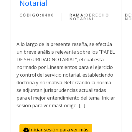
Notarial
CÓDIGO:
8406
RAMA:
DERECHO
DE
NOTARIAL
NO
A lo largo de la presente reseña, se efectúa
un breve análisis relevante sobre los “PAPEL
DE SEGURIDAD NOTARIAL”, el cual esta
normado por Lineamientos para el ejercicio
y control del servicio notarial, estableciendo
doctrina y normativa. Reforzando la norma
se adjuntan jurisprudencias actualizadas
para el mejor entendimiento del tema. Iniciar
sesión para ver másCódigo: […]
Iniciar sesión para ver más