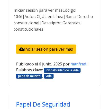
Iniciar sesión para ver másCódigo:
1046|Autor: CIJUL en Línea|Rama: Derecho
constitucional|Descriptor: Garantías
constitucionales
Iniciar sesión para ver más
Publicado el
6 junio, 2025
por
manfred
Palabras clave:
,
invioalbilidad de la vida
,
pena de muerte
vida
Papel De Seguridad