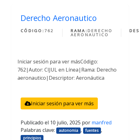
Derecho Aeronautico
CÓDIGO:
762
RAMA:
DERECHO
DES
AERONAUTICO
Iniciar sesión para ver másCódigo:
762|Autor: CIJUL en Línea|Rama: Derecho
aeronautico|Descriptor: Aeronáutica
Iniciar sesión para ver más
Publicado el
10 julio, 2025
por
manfred
Palabras clave:
,
,
autonomia
fuentes
principios