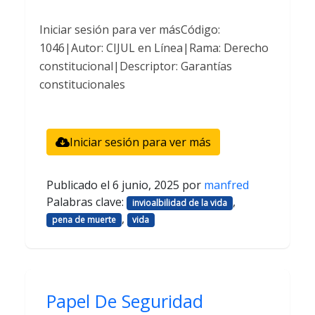
Iniciar sesión para ver másCódigo:
1046|Autor: CIJUL en Línea|Rama: Derecho
constitucional|Descriptor: Garantías
constitucionales
Iniciar sesión para ver más
Publicado el
6 junio, 2025
por
manfred
Palabras clave:
,
invioalbilidad de la vida
,
pena de muerte
vida
Papel De Seguridad