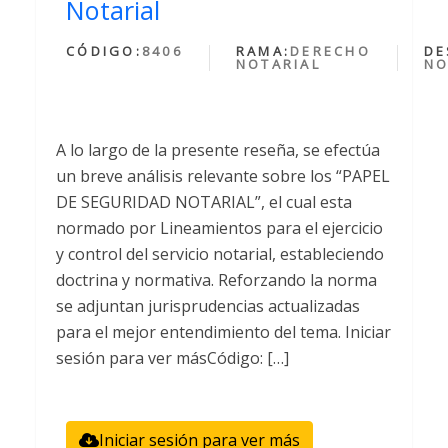
Notarial
CÓDIGO:
8406
RAMA:
DERECHO
DE
NOTARIAL
NO
A lo largo de la presente reseña, se efectúa
un breve análisis relevante sobre los “PAPEL
DE SEGURIDAD NOTARIAL”, el cual esta
normado por Lineamientos para el ejercicio
y control del servicio notarial, estableciendo
doctrina y normativa. Reforzando la norma
se adjuntan jurisprudencias actualizadas
para el mejor entendimiento del tema. Iniciar
sesión para ver másCódigo: […]
Iniciar sesión para ver más