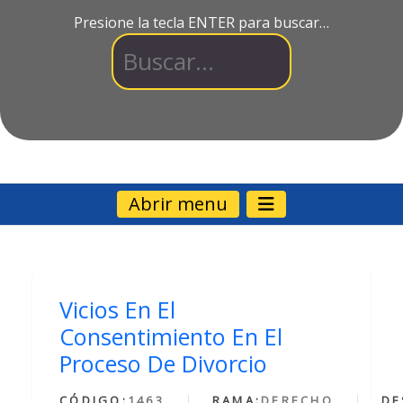
Presione la tecla ENTER para buscar…
Abrir menu
Vicios En El
Consentimiento En El
Proceso De Divorcio
CÓDIGO:
1463
RAMA:
DERECHO
DE