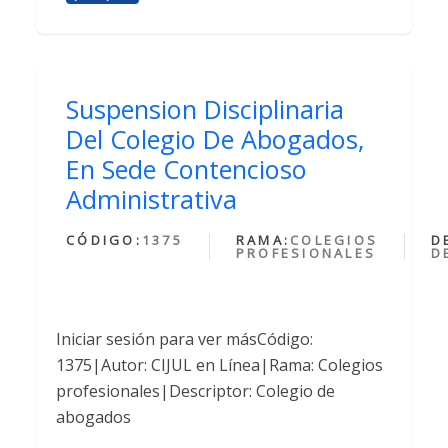
Suspension Disciplinaria
Del Colegio De Abogados,
En Sede Contencioso
Administrativa
CÓDIGO:
1375
RAMA:
COLEGIOS
D
PROFESIONALES
D
Iniciar sesión para ver másCódigo:
1375|Autor: CIJUL en Línea|Rama: Colegios
profesionales|Descriptor: Colegio de
abogados