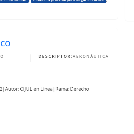
ico
HO
DESCRIPTOR:
AERONÁUTICA
O
762|Autor: CIJUL en Línea|Rama: Derecho