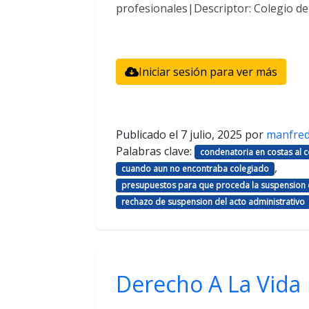
profesionales|Descriptor: Colegio d
Iniciar sesión para ver más
Publicado el
7 julio, 2025
por
manfre
Palabras clave:
condenatoria en costas al
,
cuando aun no encontraba colegiado
presupuestos para que proceda la suspension d
rechazo de suspension del acto administrativo
Derecho A La Vida