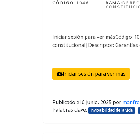
CÓDIGO:
1046
RAMA:
DERE
CONSTITUCI
Iniciar sesión para ver másCódigo: 
constitucional|Descriptor: Garantías 
Iniciar sesión para ver más
Publicado el
6 junio, 2025
por
manfre
Palabras clave:
,
invioalbilidad de la vida