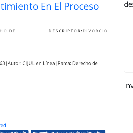
de
ntimiento En El Proceso
HO DE
DESCRIPTOR:
DIVORCIO
1463|Autor: CIJUL en Línea|Rama: Derecho de
In
red
,
,
imiento viciado
momento procesal para alegar los vicios.