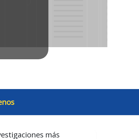
enos
vestigaciones más