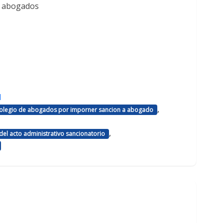
e abogados
d
,
 colegio de abogados por imporner sancion a abogado
,
el acto administrativo sancionatorio