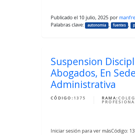
Publicado el
10 julio, 2025
por
manfr
Palabras clave:
,
,
autonomia
fuentes
p
Suspension Discipl
Abogados, En Sede
Administrativa
CÓDIGO:
1375
RAMA:
COLEG
PROFESIONA
Iniciar sesión para ver másCódigo: 1