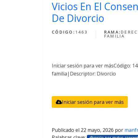
Vicios En El Conse
De Divorcio
CÓDIGO:
1463
RAMA:
DEREC
FAMILIA
Iniciar sesión para ver másCódigo: 
familia|Descriptor: Divorcio
Iniciar sesión para ver más
Publicado el
22 mayo, 2026
por
manf
Palabras clave:
divorcio por mutuo consent