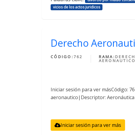
vicios de los actos juridicos
Derecho Aeronaut
CÓDIGO:
762
RAMA:
DEREC
AERONAUTIC
Iniciar sesión para ver másCódigo: 
aeronautico|Descriptor: Aeronáutica
Iniciar sesión para ver más