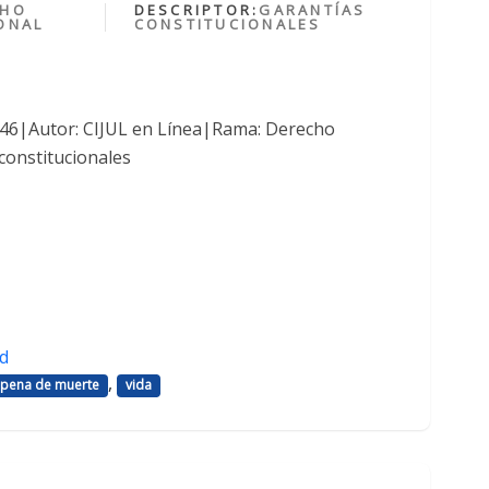
CHO
DESCRIPTOR:
GARANTÍAS
ONAL
CONSTITUCIONALES
1046|Autor: CIJUL en Línea|Rama: Derecho
constitucionales
d
,
pena de muerte
vida