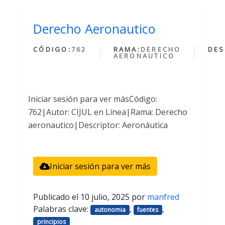
Derecho Aeronautico
CÓDIGO:
762
RAMA:
DERECHO
DES
AERONAUTICO
Iniciar sesión para ver másCódigo:
762|Autor: CIJUL en Línea|Rama: Derecho
aeronautico|Descriptor: Aeronáutica
Iniciar sesión para ver más
Publicado el
10 julio, 2025
por
manfred
Palabras clave:
,
,
autonomia
fuentes
principios