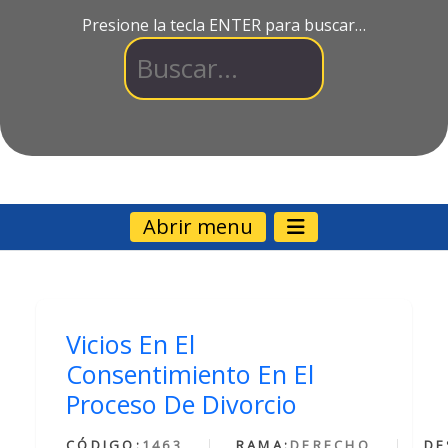
Presione la tecla ENTER para buscar…
Abrir menu
Vicios En El
Consentimiento En El
Proceso De Divorcio
CÓDIGO:
1463
RAMA:
DERECHO
DE