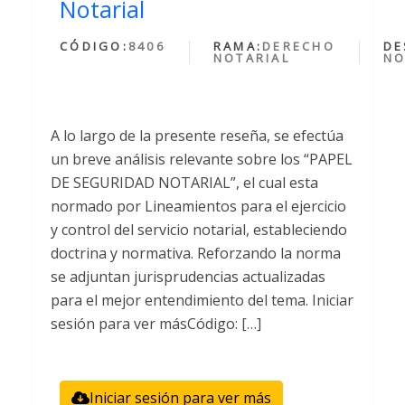
Notarial
CÓDIGO:
8406
RAMA:
DERECHO
DE
NOTARIAL
NO
A lo largo de la presente reseña, se efectúa
un breve análisis relevante sobre los “PAPEL
DE SEGURIDAD NOTARIAL”, el cual esta
normado por Lineamientos para el ejercicio
y control del servicio notarial, estableciendo
doctrina y normativa. Reforzando la norma
se adjuntan jurisprudencias actualizadas
para el mejor entendimiento del tema. Iniciar
sesión para ver másCódigo: […]
Iniciar sesión para ver más