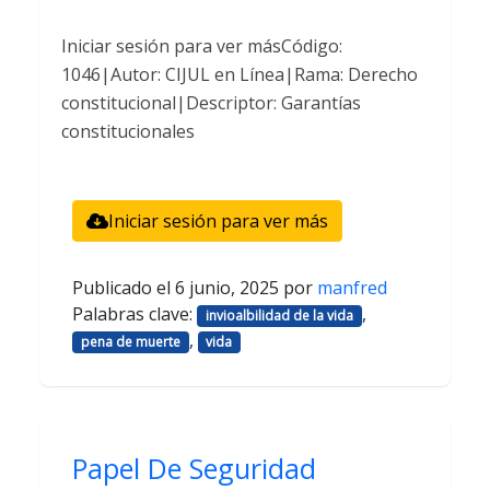
Iniciar sesión para ver másCódigo:
1046|Autor: CIJUL en Línea|Rama: Derecho
constitucional|Descriptor: Garantías
constitucionales
Iniciar sesión para ver más
Publicado el
6 junio, 2025
por
manfred
Palabras clave:
,
invioalbilidad de la vida
,
pena de muerte
vida
Papel De Seguridad