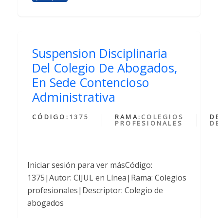
Suspension Disciplinaria
Del Colegio De Abogados,
En Sede Contencioso
Administrativa
CÓDIGO:
1375
RAMA:
COLEGIOS
D
PROFESIONALES
D
Iniciar sesión para ver másCódigo:
1375|Autor: CIJUL en Línea|Rama: Colegios
profesionales|Descriptor: Colegio de
abogados