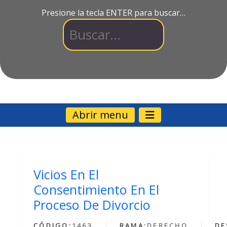
Presione la tecla ENTER para buscar…
Abrir menu
Vicios En El
Consentimiento En El
Proceso De Divorcio
CÓDIGO:
1463
RAMA:
DERECHO
DE