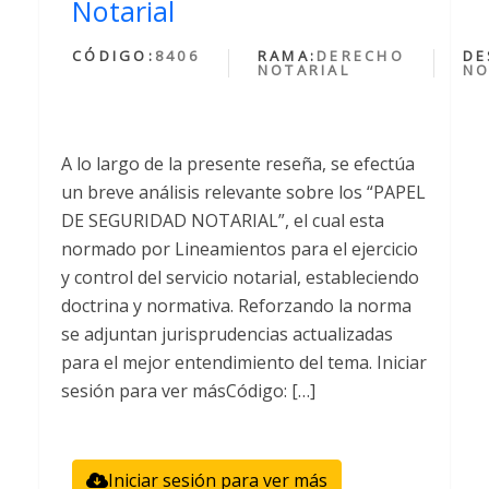
Notarial
CÓDIGO:
8406
RAMA:
DERECHO
DE
NOTARIAL
NO
A lo largo de la presente reseña, se efectúa
un breve análisis relevante sobre los “PAPEL
DE SEGURIDAD NOTARIAL”, el cual esta
normado por Lineamientos para el ejercicio
y control del servicio notarial, estableciendo
doctrina y normativa. Reforzando la norma
se adjuntan jurisprudencias actualizadas
para el mejor entendimiento del tema. Iniciar
sesión para ver másCódigo: […]
Iniciar sesión para ver más