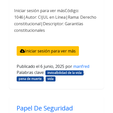
Iniciar sesión para ver másCódigo:
1046|Autor: CIJUL en Línea|Rama: Derecho
constitucional|Descriptor: Garantías
constitucionales
Iniciar sesión para ver más
Publicado el
6 junio, 2025
por
manfred
Palabras clave:
,
invioalbilidad de la vida
,
pena de muerte
vida
Papel De Seguridad