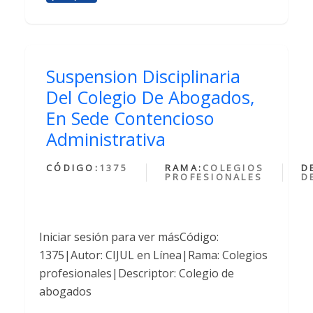
Suspension Disciplinaria
Del Colegio De Abogados,
En Sede Contencioso
Administrativa
CÓDIGO:
1375
RAMA:
COLEGIOS
D
PROFESIONALES
D
Iniciar sesión para ver másCódigo:
1375|Autor: CIJUL en Línea|Rama: Colegios
profesionales|Descriptor: Colegio de
abogados