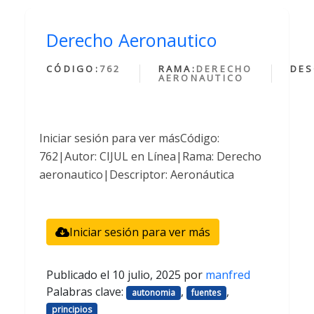
Derecho Aeronautico
CÓDIGO:
762
RAMA:
DERECHO
DES
AERONAUTICO
Iniciar sesión para ver másCódigo:
762|Autor: CIJUL en Línea|Rama: Derecho
aeronautico|Descriptor: Aeronáutica
Iniciar sesión para ver más
Publicado el
10 julio, 2025
por
manfred
Palabras clave:
,
,
autonomia
fuentes
principios