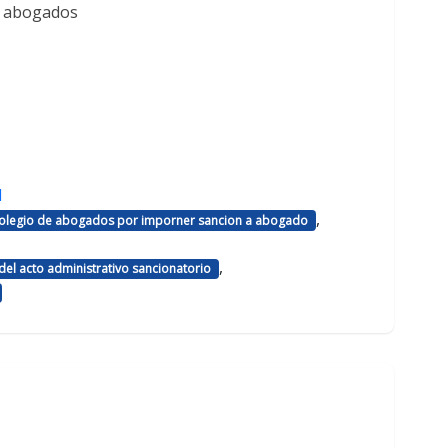
e abogados
d
,
 colegio de abogados por imporner sancion a abogado
,
el acto administrativo sancionatorio