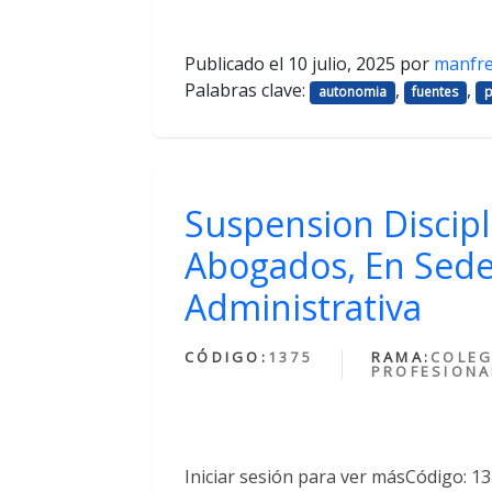
Publicado el
10 julio, 2025
por
manfr
Palabras clave:
,
,
autonomia
fuentes
p
Suspension Discipl
Abogados, En Sede
Administrativa
CÓDIGO:
1375
RAMA:
COLEG
PROFESIONA
Iniciar sesión para ver másCódigo: 1