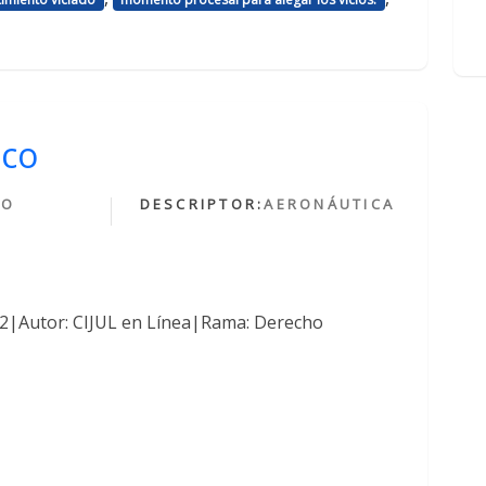
ico
HO
DESCRIPTOR:
AERONÁUTICA
O
762|Autor: CIJUL en Línea|Rama: Derecho