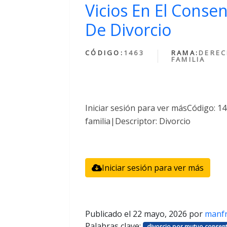
Vicios En El Conse
De Divorcio
CÓDIGO:
1463
RAMA:
DEREC
FAMILIA
Iniciar sesión para ver másCódigo: 
familia|Descriptor: Divorcio
Iniciar sesión para ver más
Publicado el
22 mayo, 2026
por
manf
Palabras clave:
divorcio por mutuo consent