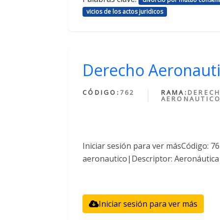
vicios de los actos juridicos
Derecho Aeronaut
CÓDIGO:
762
RAMA:
DEREC
AERONAUTIC
Iniciar sesión para ver másCódigo: 
aeronautico|Descriptor: Aeronáutica
Iniciar sesión para ver más