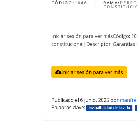
CÓDIGO:
1046
RAMA:
DERE
CONSTITUCI
Iniciar sesión para ver másCódigo: 
constitucional|Descriptor: Garantías 
Iniciar sesión para ver más
Publicado el
6 junio, 2025
por
manfre
Palabras clave:
,
invioalbilidad de la vida