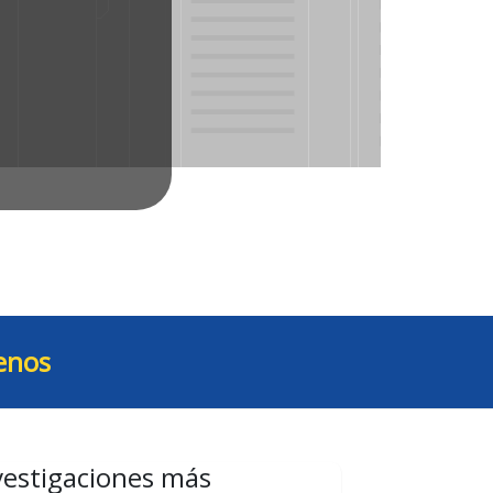
enos
vestigaciones más