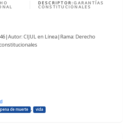
CHO
DESCRIPTOR:
GARANTÍAS
ONAL
CONSTITUCIONALES
1046|Autor: CIJUL en Línea|Rama: Derecho
constitucionales
d
,
pena de muerte
vida