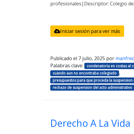
profesionales|Descriptor: Colegio d
Iniciar sesión para ver más
Publicado el
7 julio, 2025
por
manfre
Palabras clave:
condenatoria en costas al
,
cuando aun no encontraba colegiado
presupuestos para que proceda la suspension d
rechazo de suspension del acto administrativo
Derecho A La Vida